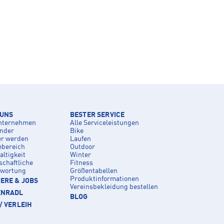
 UNS
BESTER SERVICE
nternehmen
Alle Serviceleistungen
inder
Bike
er werden
Laufen
ebereich
Outdoor
ltigkeit
Winter
schaftliche
Fitness
twortung
Größentabellen
Produktinformationen
ERE & JOBS
Vereinsbekleidung bestellen
ENRADL
BLOG
/ VERLEIH