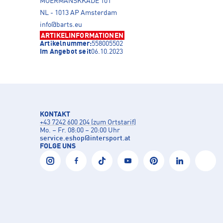
MOERMANSKKADE 101
NL - 1013 AP Amsterdam
info@barts.eu
ARTIKELINFORMATIONEN
Artikelnummer:
558005502
Im Angebot seit
06.10.2023
KONTAKT
+43 7242 600 204 (zum Ortstarif)
Mo. – Fr. 08:00 – 20:00 Uhr
service.eshop
@
intersport.at
FOLGE UNS