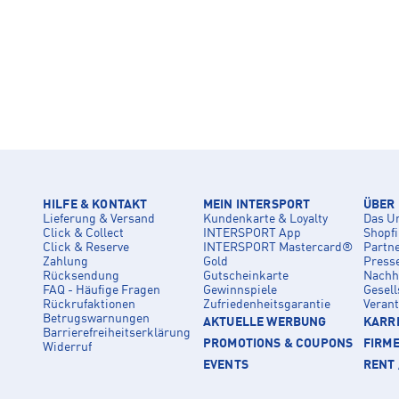
HILFE & KONTAKT
MEIN INTERSPORT
ÜBER
Lieferung & Versand
Kundenkarte & Loyalty
Das U
Click & Collect
INTERSPORT App
Shopf
Click & Reserve
INTERSPORT Mastercard®
Partn
Zahlung
Gold
Press
Rücksendung
Gutscheinkarte
Nachha
FAQ - Häufige Fragen
Gewinnspiele
Gesell
Rückrufaktionen
Zufriedenheitsgarantie
Veran
Betrugswarnungen
AKTUELLE WERBUNG
KARRI
Barrierefreiheitserklärung
PROMOTIONS & COUPONS
FIRM
Widerruf
EVENTS
RENT 