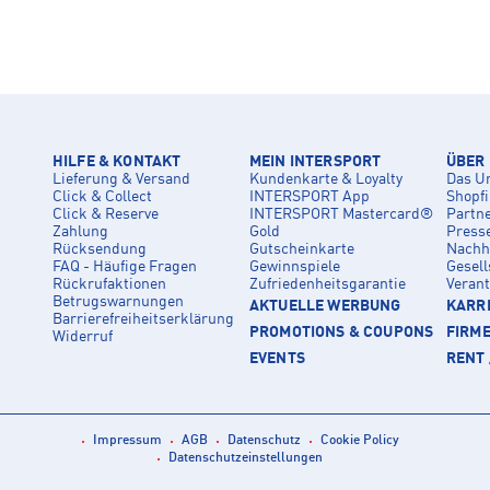
HILFE & KONTAKT
MEIN INTERSPORT
ÜBER
Lieferung & Versand
Kundenkarte & Loyalty
Das U
Click & Collect
INTERSPORT App
Shopf
Click & Reserve
INTERSPORT Mastercard®
Partn
Zahlung
Gold
Press
Rücksendung
Gutscheinkarte
Nachha
FAQ - Häufige Fragen
Gewinnspiele
Gesell
Rückrufaktionen
Zufriedenheitsgarantie
Veran
Betrugswarnungen
AKTUELLE WERBUNG
KARRI
Barrierefreiheitserklärung
PROMOTIONS & COUPONS
FIRM
Widerruf
EVENTS
RENT 
Impressum
AGB
Datenschutz
Cookie Policy
Datenschutzeinstellungen