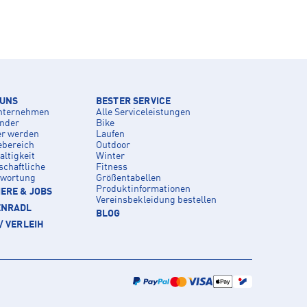
 UNS
BESTER SERVICE
nternehmen
Alle Serviceleistungen
inder
Bike
er werden
Laufen
ebereich
Outdoor
ltigkeit
Winter
schaftliche
Fitness
twortung
Größentabellen
Produktinformationen
ERE & JOBS
Vereinsbekleidung bestellen
ENRADL
BLOG
/ VERLEIH