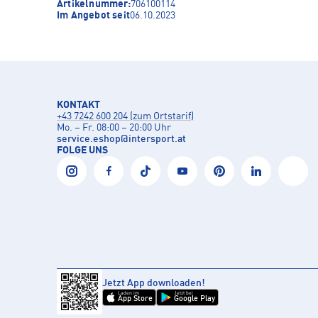
Artikelnummer:
706100114
Im Angebot seit
06.10.2023
KONTAKT
+43 7242 600 204 (zum Ortstarif)
Mo. – Fr. 08:00 – 20:00 Uhr
service.eshop
@
intersport.at
FOLGE UNS
Jetzt App downloaden!
Laden im
Jetzt bei
App Store
Google Play