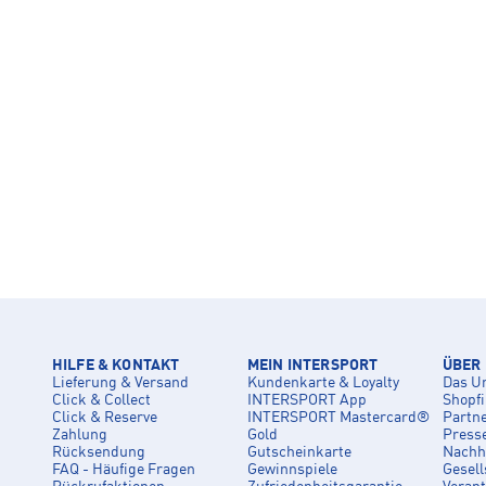
HILFE & KONTAKT
MEIN INTERSPORT
ÜBER
Lieferung & Versand
Kundenkarte & Loyalty
Das U
Click & Collect
INTERSPORT App
Shopf
Click & Reserve
INTERSPORT Mastercard®
Partn
Zahlung
Gold
Press
Rücksendung
Gutscheinkarte
Nachha
FAQ - Häufige Fragen
Gewinnspiele
Gesell