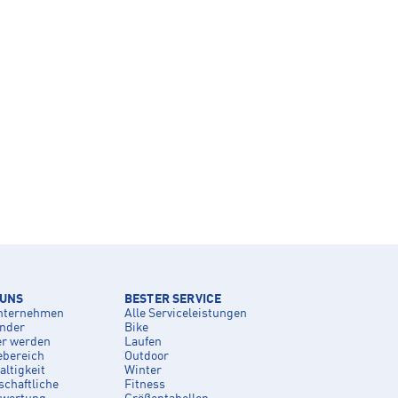
 UNS
BESTER SERVICE
nternehmen
Alle Serviceleistungen
inder
Bike
er werden
Laufen
ebereich
Outdoor
ltigkeit
Winter
schaftliche
Fitness