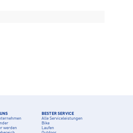
 UNS
BESTER SERVICE
nternehmen
Alle Serviceleistungen
inder
Bike
er werden
Laufen
ebereich
Outdoor