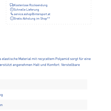
Kostenlose Rücksendung
Schnelle Lieferung
service.eshop
@
intersport.at
Gratis Abholung im Shop**
elastische Material mit recyceltem Polyamid sorgt für eine
stützt angenehmen Halt und Komfort. Verstellbare
ng
en