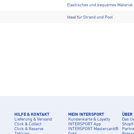
Elastisches und bequemes Material
Ideal für Strand und Pool
HILFE & KONTAKT
MEIN INTERSPORT
ÜBER
Lieferung & Versand
Kundenkarte & Loyalty
Das U
Click & Collect
INTERSPORT App
Shopf
Click & Reserve
INTERSPORT Mastercard®
Partn
Zahlung
Gold
Press