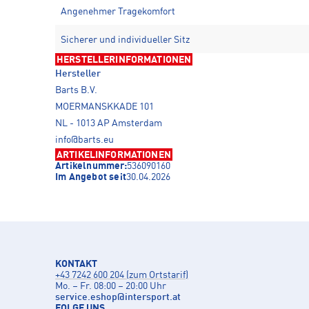
Angenehmer Tragekomfort
Sicherer und individueller Sitz
HERSTELLERINFORMATIONEN
Hersteller
Barts B.V.
MOERMANSKKADE 101
NL - 1013 AP Amsterdam
info@barts.eu
ARTIKELINFORMATIONEN
Artikelnummer:
536090160
Im Angebot seit
30.04.2026
KONTAKT
+43 7242 600 204 (zum Ortstarif)
Mo. – Fr. 08:00 – 20:00 Uhr
service.eshop
@
intersport.at
FOLGE UNS