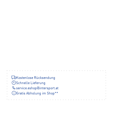
Kostenlose Rücksendung
Schnelle Lieferung
service.eshop
@
intersport.at
Gratis Abholung im Shop**