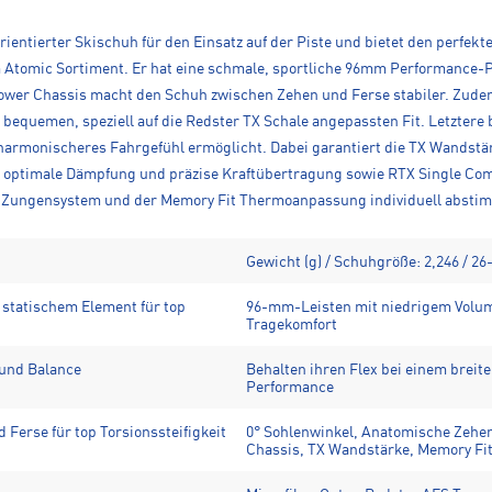
-orientierter Skischuh für den Einsatz auf der Piste und bietet den perf
X im Atomic Sortiment. Er hat eine schmale, sportliche 96mm Performanc
 Power Chassis macht den Schuh zwischen Zehen und Ferse stabiler. Zud
 bequemen, speziell auf die Redster TX Schale angepassten Fit. Letztere
armonischeres Fahrgefühl ermöglicht. Dabei garantiert die TX Wandstärke
r optimale Dämpfung und präzise Kraftübertragung sowie RTX Single Comp
er Zungensystem und der Memory Fit Thermoanpassung individuell absti
Gewicht (g) / Schuhgröße: 2,246 / 26
statischem Element für top
96-mm-Leisten mit niedrigem Volum
Tragekomfort
 und Balance
Behalten ihren Flex bei einem breit
Performance
Ferse für top Torsionssteifigkeit
0° Sohlenwinkel, Anatomische Zehen
Chassis, TX Wandstärke, Memory Fi