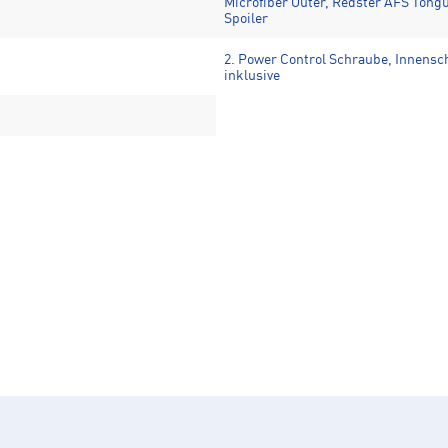
Microfiber Outer, Redster AFS Tongu
Spoiler
2. Power Control Schraube, Innensch
inklusive