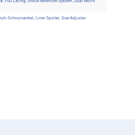
e, Full Lacing, Ankle Retention System, Dual Velcro
uh-Schnürsenkel, Liner Spoiler, Size Adjuster