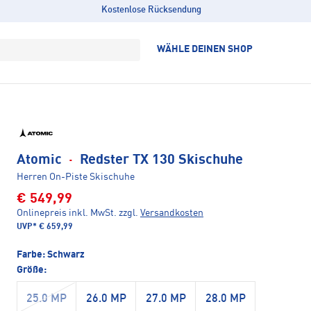
Kostenlose Rücksendung
WÄHLE DEINEN SHOP
Atomic
·
Redster TX 130 Skischuhe
Herren On-Piste Skischuhe
€ 549,99
Onlinepreis inkl. MwSt.
zzgl.
Versandkosten
UVP*
€ 659,99
Farbe:
Schwarz
Größe:
25.0 MP
26.0 MP
27.0 MP
28.0 MP