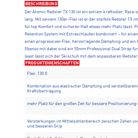
BESCHREIBUNG
Der Atomic Redster TX 130 ist ein extrem kraftvoller, Race
lang. Mit seinem 130er-Flex ist er der steifste Redster T
für top Komfort und sicheren Halt etwas mehr Platz lässt.
Retention System mit Extraschlaufen kombiniert – für einen
einen progressiven Flex, hervorragende Dämpfung und ein h
Ebenso mit dabei sind ein 55mm Professional Dual Strap fü
least lässt sich der Skischuh mit dem anpassbaren Redst
PRODUKTEIGENSCHAFTEN
Flex: 130.0
Kombination aus elastischer Dämpfung und verstellbarem 
Kraftübertragung
mehr Platz für den großen Zeh für bessere Positionierung
Verstärkungen im Mittelsohlenbereich zwischen Zehen und 
und besseren Grip