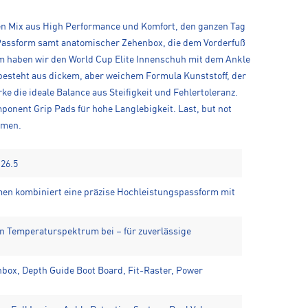
ekten Mix aus High Performance und Komfort, den ganzen Tag
e-Passform samt anatomischer Zehenbox, die dem Vorderfuß
em haben wir den World Cup Elite Innenschuh mit dem Ankle
 besteht aus dickem, aber weichem Formula Kunststoff, der
 die ideale Balance aus Steifigkeit und Fehlertoleranz.
onent Grip Pads für hohe Langlebigkeit. Last, but not
mmen.
-26.5
en kombiniert eine präzise Hochleistungspassform mit
en Temperaturspektrum bei – für zuverlässige
box, Depth Guide Boot Board, Fit-Raster, Power
t