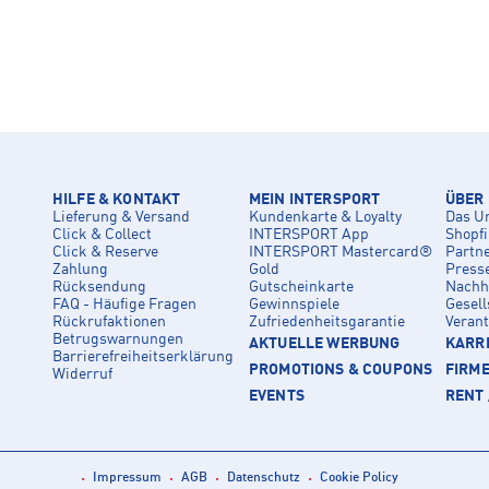
HILFE & KONTAKT
MEIN INTERSPORT
ÜBER
Lieferung & Versand
Kundenkarte & Loyalty
Das U
Click & Collect
INTERSPORT App
Shopf
Click & Reserve
INTERSPORT Mastercard®
Partn
Zahlung
Gold
Press
Rücksendung
Gutscheinkarte
Nachha
FAQ - Häufige Fragen
Gewinnspiele
Gesell
Rückrufaktionen
Zufriedenheitsgarantie
Veran
Betrugswarnungen
AKTUELLE WERBUNG
KARRI
Barrierefreiheitserklärung
PROMOTIONS & COUPONS
FIRM
Widerruf
EVENTS
RENT 
Impressum
AGB
Datenschutz
Cookie Policy