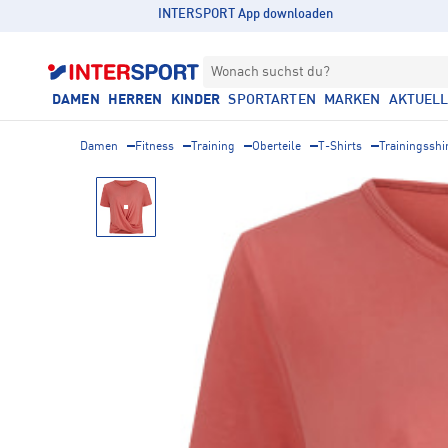
INTERSPORT App downloaden
Wonach suchst du?
DAMEN
HERREN
KINDER
SPORTARTEN
MARKEN
AKTUEL
Damen
Fitness
Training
Oberteile
T-Shirts
Trainingsshi