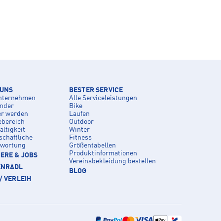
 UNS
BESTER SERVICE
nternehmen
Alle Serviceleistungen
inder
Bike
er werden
Laufen
ebereich
Outdoor
ltigkeit
Winter
schaftliche
Fitness
twortung
Größentabellen
Produktinformationen
ERE & JOBS
Vereinsbekleidung bestellen
ENRADL
BLOG
/ VERLEIH