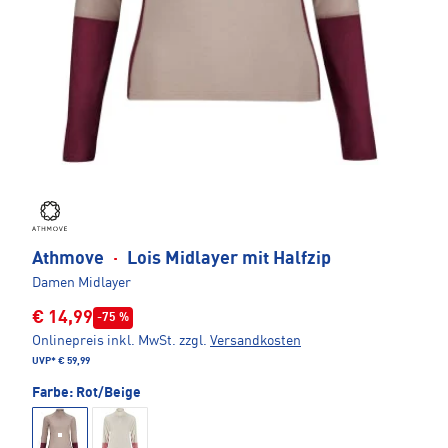
Athmove
·
Lois Midlayer mit Halfzip
Damen Midlayer
€ 14,99
-75 %
Onlinepreis inkl. MwSt.
zzgl.
Versandkosten
UVP*
€ 59,99
Farbe:
Rot/Beige