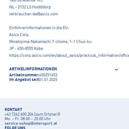
Taurus Avenue 165
NL - 2132 LS Hoofddorp
verbraucher-de@asics.com
Einführerinformationen in die EU:
Asics Corp.
Minatojima-Nakamachi 7-chome, 1-1 Chuo-ku
JP - 650-8555 Kobe
https://corp.asics.com/en/about_asics/practical_information/offic
ARTIKELINFORMATIONEN
Artikelnummer:
450251653
Im Angebot seit
01.01.2025
KONTAKT
+43 7242 600 204 (zum Ortstarif)
Mo. – Fr. 08:00 – 20:00 Uhr
service.eshop
@
intersport.at
FOLGE UNS