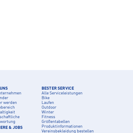
 UNS
BESTER SERVICE
nternehmen
Alle Serviceleistungen
inder
Bike
er werden
Laufen
ebereich
Outdoor
ltigkeit
Winter
schaftliche
Fitness
twortung
Größentabellen
Produktinformationen
ERE & JOBS
Vereinsbekleidung bestellen