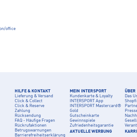
on/office
HILFE & KONTAKT
MEIN INTERSPORT
ÜBER
Lieferung & Versand
Kundenkarte & Loyalty
Das U
Click & Collect
INTERSPORT App
Shopf
Click & Reserve
INTERSPORT Mastercard®
Partn
Zahlung
Gold
Press
Rücksendung
Gutscheinkarte
Nachha
FAQ - Häufige Fragen
Gewinnspiele
Gesell
Rückrufaktionen
Zufriedenheitsgarantie
Veran
Betrugswarnungen
AKTUELLE WERBUNG
KARRI
Barrierefreiheitserklärung