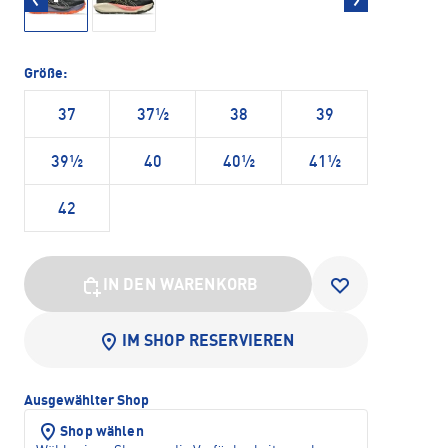
Größe:
37
37½
38
39
39½
40
40½
41½
42
IN DEN WARENKORB
IM SHOP RESERVIEREN
Ausgewählter Shop
Shop wählen