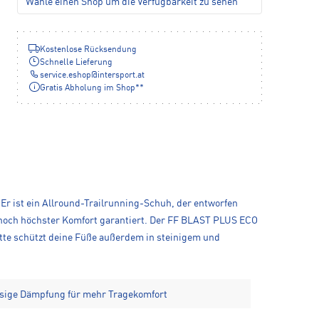
Wähle einen Shop um die Verfügbarkeit zu sehen
Kostenlose Rücksendung
Schnelle Lieferung
service.eshop
@
intersport.at
Gratis Abholung im Shop**
r ist ein Allround-Trailrunning-Schuh, der entworfen
 noch höchster Komfort garantiert. Der FF BLAST PLUS ECO
atte schützt deine Füße außerdem in steinigem und
sige Dämpfung für mehr Tragekomfort