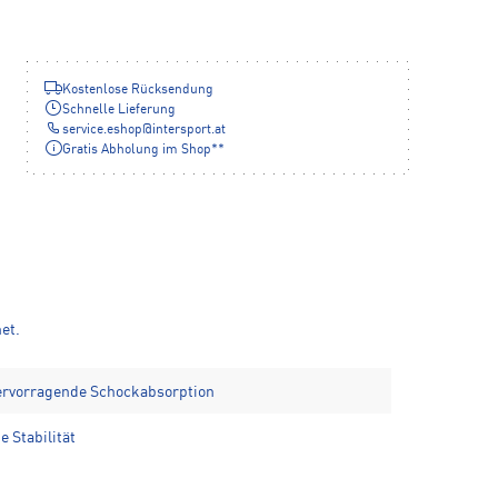
Kostenlose Rücksendung
Schnelle Lieferung
service.eshop
@
intersport.at
Gratis Abholung im Shop**
et.
ervorragende Schockabsorption
 Stabilität