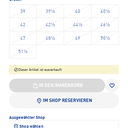
39
39½
40
40½
42
42½
44½
46½
47
48½
49
50½
51½
Dieser Artikel ist ausverkauft
IN DEN WARENKORB
IM SHOP RESERVIEREN
Ausgewählter Shop
Shop wählen