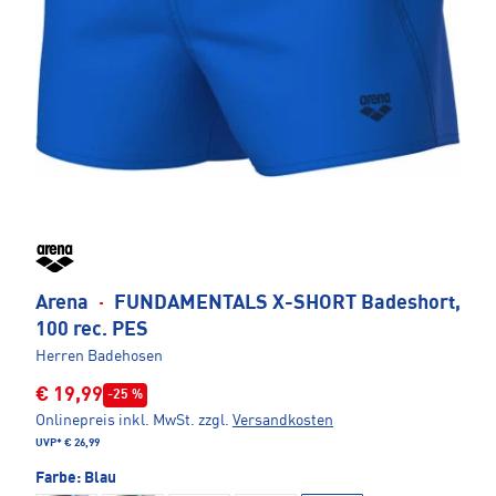
Arena
·
FUNDAMENTALS X-SHORT Badeshort,
100 rec. PES
Herren Badehosen
€ 19,99
-25 %
Onlinepreis inkl. MwSt.
zzgl.
Versandkosten
UVP*
€ 26,99
Farbe:
Blau