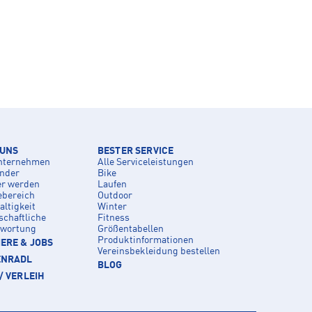
 UNS
BESTER SERVICE
nternehmen
Alle Serviceleistungen
inder
Bike
er werden
Laufen
ebereich
Outdoor
ltigkeit
Winter
schaftliche
Fitness
twortung
Größentabellen
Produktinformationen
ERE & JOBS
Vereinsbekleidung bestellen
ENRADL
BLOG
/ VERLEIH