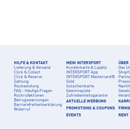
HILFE & KONTAKT
MEIN INTERSPORT
ÜBER
Lieferung & Versand
Kundenkarte & Loyalty
Das U
Click & Collect
INTERSPORT App
Shopf
Click & Reserve
INTERSPORT Mastercard®
Partn
Zahlung
Gold
Press
Rücksendung
Gutscheinkarte
Nachha
FAQ - Häufige Fragen
Gewinnspiele
Gesell
Rückrufaktionen
Zufriedenheitsgarantie
Veran
Betrugswarnungen
AKTUELLE WERBUNG
KARRI
Barrierefreiheitserklärung
PROMOTIONS & COUPONS
FIRM
Widerruf
EVENTS
RENT 