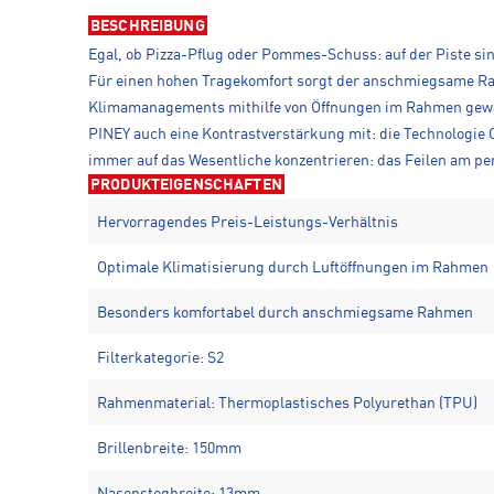
BESCHREIBUNG
Egal, ob Pizza-Pflug oder Pommes-Schuss: auf der Piste sin
Für einen hohen Tragekomfort sorgt der anschmiegsame Ra
Klimamanagements mithilfe von Öffnungen im Rahmen gewähr
PINEY auch eine Kontrastverstärkung mit: die Technologi
immer auf das Wesentliche konzentrieren: das Feilen am p
PRODUKTEIGENSCHAFTEN
Hervorragendes Preis-Leistungs-Verhältnis
Optimale Klimatisierung durch Luftöffnungen im Rahmen
Besonders komfortabel durch anschmiegsame Rahmen
Filterkategorie: S2
Rahmenmaterial: Thermoplastisches Polyurethan (TPU)
Brillenbreite: 150mm
Nasenstegbreite: 13mm