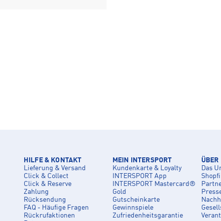
HILFE & KONTAKT
MEIN INTERSPORT
ÜBER
Lieferung & Versand
Kundenkarte & Loyalty
Das U
Click & Collect
INTERSPORT App
Shopf
Click & Reserve
INTERSPORT Mastercard®
Partn
Zahlung
Gold
Press
Rücksendung
Gutscheinkarte
Nachha
FAQ - Häufige Fragen
Gewinnspiele
Gesell
Rückrufaktionen
Zufriedenheitsgarantie
Veran