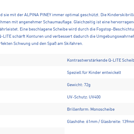
d sie mit der ALPINA PINEY immer optimal geschützt. Die Kinderskibrille
hmen mit angenehmer Schaumauflage. Gleichzeitig ist eine hervorragen
leistet. Eine beschlagene Scheibe wird durch die Fogstop-Beschichtun
e Q-LITE schärft Konturen und verbessert dadurch die Umgebungswahrn
erfekten Schwung und den Spaß am Skifahren.
Kontrastverstärkende Q-LITE Schei
Speziell für Kinder entwickelt
Gewicht: 72g
UV-Schutz: UV400
Brillenform: Monoscheibe
Glashöhe: 61mm / Glasbreite: 139m