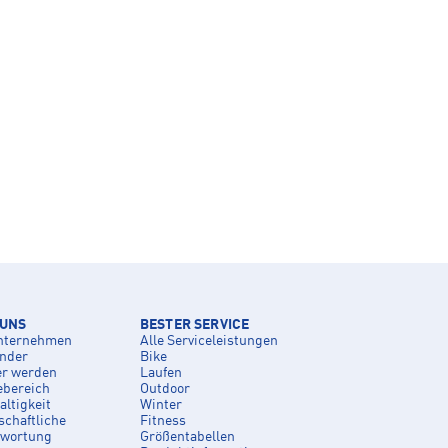
 UNS
BESTER SERVICE
nternehmen
Alle Serviceleistungen
inder
Bike
er werden
Laufen
ebereich
Outdoor
ltigkeit
Winter
schaftliche
Fitness
twortung
Größentabellen