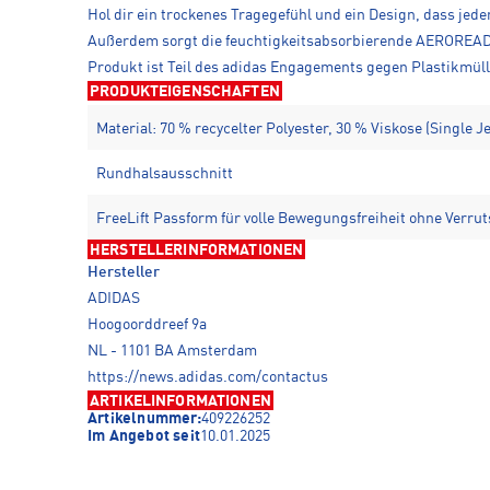
Hol dir ein trockenes Tragegefühl und ein Design, dass jed
Außerdem sorgt die feuchtigkeitsabsorbierende AEROREADY T
Produkt ist Teil des adidas Engagements gegen Plastikmüll
PRODUKTEIGENSCHAFTEN
Material: 70 % recycelter Polyester, 30 % Viskose (Single J
Rundhalsausschnitt
FreeLift Passform für volle Bewegungsfreiheit ohne Verru
HERSTELLERINFORMATIONEN
Hersteller
ADIDAS
Hoogoorddreef 9a
NL - 1101 BA Amsterdam
https://news.adidas.com/contactus
ARTIKELINFORMATIONEN
Artikelnummer:
409226252
Im Angebot seit
10.01.2025