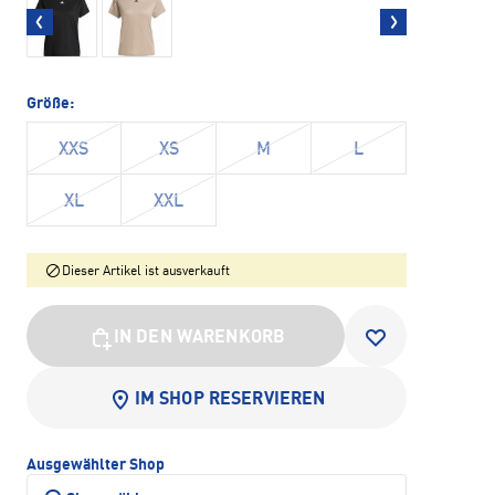
Größe:
XXS
XS
M
L
XL
XXL
Dieser Artikel ist ausverkauft
IN DEN WARENKORB
IM SHOP RESERVIEREN
Ausgewählter Shop