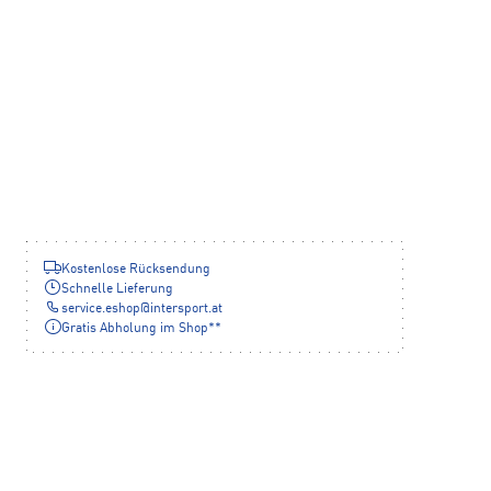
Kostenlose Rücksendung
Schnelle Lieferung
service.eshop
@
intersport.at
Gratis Abholung im Shop**