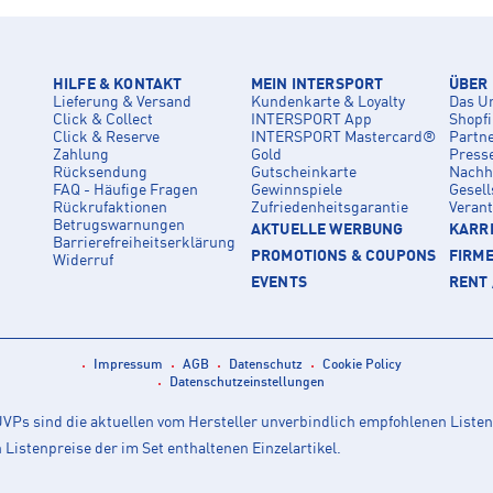
HILFE & KONTAKT
MEIN INTERSPORT
ÜBER
Lieferung & Versand
Kundenkarte & Loyalty
Das U
Click & Collect
INTERSPORT App
Shopf
Click & Reserve
INTERSPORT Mastercard®
Partn
Zahlung
Gold
Press
Rücksendung
Gutscheinkarte
Nachha
FAQ - Häufige Fragen
Gewinnspiele
Gesell
Rückrufaktionen
Zufriedenheitsgarantie
Veran
Betrugswarnungen
AKTUELLE WERBUNG
KARRI
Barrierefreiheitserklärung
PROMOTIONS & COUPONS
FIRM
Widerruf
EVENTS
RENT 
Impressum
AGB
Datenschutz
Cookie Policy
Datenschutzeinstellungen
Ps sind die aktuellen vom Hersteller unverbindlich empfohlenen Listen
istenpreise der im Set enthaltenen Einzelartikel.