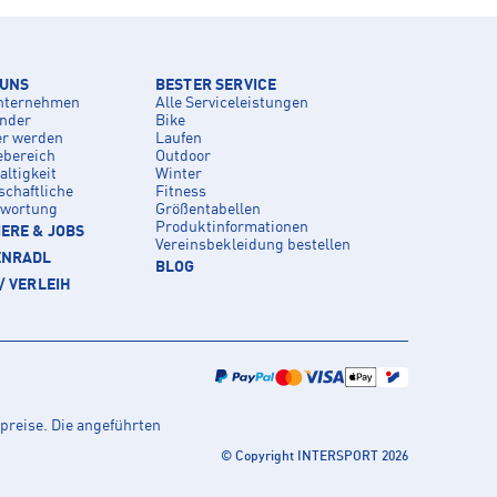
 UNS
BESTER SERVICE
nternehmen
Alle Serviceleistungen
inder
Bike
er werden
Laufen
ebereich
Outdoor
ltigkeit
Winter
schaftliche
Fitness
twortung
Größentabellen
Produktinformationen
ERE & JOBS
Vereinsbekleidung bestellen
ENRADL
BLOG
/ VERLEIH
preise. Die angeführten
© Copyright INTERSPORT 2026