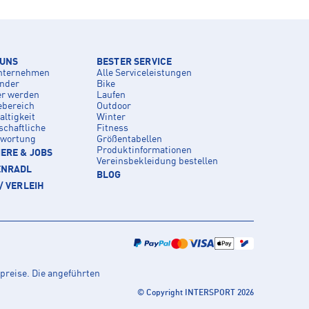
 UNS
BESTER SERVICE
nternehmen
Alle Serviceleistungen
inder
Bike
er werden
Laufen
ebereich
Outdoor
ltigkeit
Winter
schaftliche
Fitness
twortung
Größentabellen
Produktinformationen
ERE & JOBS
Vereinsbekleidung bestellen
ENRADL
BLOG
/ VERLEIH
preise. Die angeführten
© Copyright INTERSPORT 2026