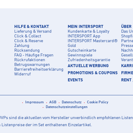
HILFE & KONTAKT
MEIN INTERSPORT
ÜBER
Lieferung & Versand
Kundenkarte & Loyalty
Das U
Click & Collect
INTERSPORT App
Shopf
Click & Reserve
INTERSPORT Mastercard®
Partn
Zahlung
Gold
Press
Rücksendung
Gutscheinkarte
Nachha
FAQ - Häufige Fragen
Gewinnspiele
Gesell
Rückrufaktionen
Zufriedenheitsgarantie
Veran
Betrugswarnungen
AKTUELLE WERBUNG
KARRI
Barrierefreiheitserklärung
PROMOTIONS & COUPONS
FIRM
Widerruf
EVENTS
RENT 
Impressum
AGB
Datenschutz
Cookie Policy
Datenschutzeinstellungen
Ps sind die aktuellen vom Hersteller unverbindlich empfohlenen Listen
istenpreise der im Set enthaltenen Einzelartikel.