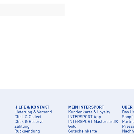
HILFE & KONTAKT
MEIN INTERSPORT
ÜBER
Lieferung & Versand
Kundenkarte & Loyalty
Das U
Click & Collect
INTERSPORT App
Shopf
Click & Reserve
INTERSPORT Mastercard®
Partn
Zahlung
Gold
Press
Rücksendung
Gutscheinkarte
Nachha