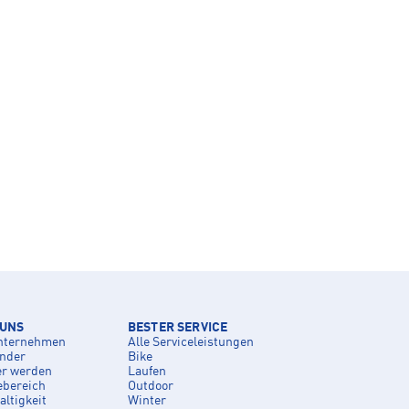
 UNS
BESTER SERVICE
nternehmen
Alle Serviceleistungen
inder
Bike
er werden
Laufen
ebereich
Outdoor
ltigkeit
Winter