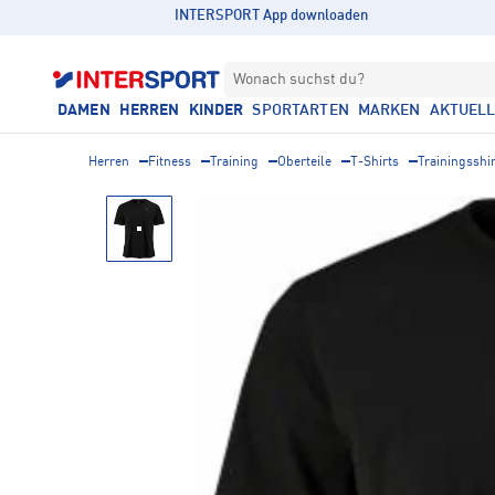
INTERSPORT App downloaden
Wonach suchst du?
DAMEN
HERREN
KINDER
SPORTARTEN
MARKEN
AKTUEL
Herren
Fitness
Training
Oberteile
T-Shirts
Trainingsshi