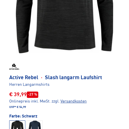
Active Rebel
·
Slash langarm Laufshirt
Herren Langarmshirts
€ 39,99
-27 %
Onlinepreis inkl. MwSt.
zzgl.
Versandkosten
UVP*
€ 54,99
Farbe:
Schwarz