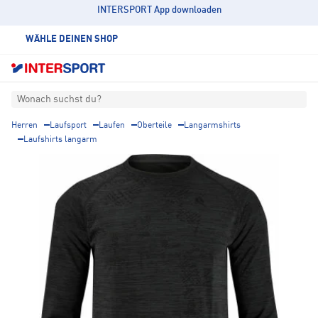
INTERSPORT App downloaden
WÄHLE DEINEN SHOP
Wonach suchst du?
Herren
Laufsport
Laufen
Oberteile
Langarmshirts
Laufshirts langarm