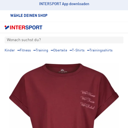
INTERSPORT App downloaden
WÄHLE DEINEN SHOP
Wonach suchst du?
Kinder
Fitness
Training
Oberteile
T-Shirts
Trainingsshirts