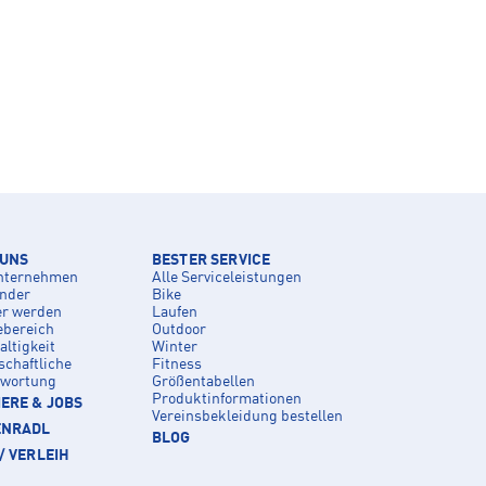
 UNS
BESTER SERVICE
nternehmen
Alle Serviceleistungen
inder
Bike
er werden
Laufen
ebereich
Outdoor
ltigkeit
Winter
schaftliche
Fitness
twortung
Größentabellen
Produktinformationen
ERE & JOBS
Vereinsbekleidung bestellen
ENRADL
BLOG
/ VERLEIH