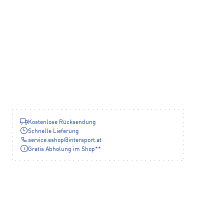
Kostenlose Rücksendung
Schnelle Lieferung
service.eshop
@
intersport.at
Gratis Abholung im Shop**