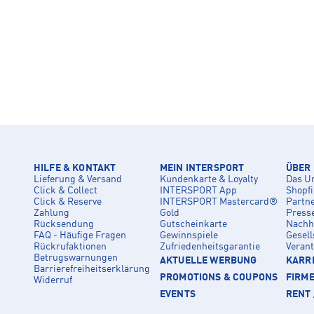
HILFE & KONTAKT
MEIN INTERSPORT
ÜBER
Lieferung & Versand
Kundenkarte & Loyalty
Das U
Click & Collect
INTERSPORT App
Shopf
Click & Reserve
INTERSPORT Mastercard®
Partn
Zahlung
Gold
Press
Rücksendung
Gutscheinkarte
Nachha
FAQ - Häufige Fragen
Gewinnspiele
Gesell
Rückrufaktionen
Zufriedenheitsgarantie
Veran
Betrugswarnungen
AKTUELLE WERBUNG
KARRI
Barrierefreiheitserklärung
PROMOTIONS & COUPONS
FIRM
Widerruf
EVENTS
RENT 