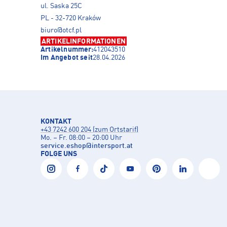
ul. Saska 25C
PL - 32-720 Kraków
biuro@otcf.pl
ARTIKELINFORMATIONEN
Artikelnummer:
412043510
Im Angebot seit
28.04.2026
KONTAKT
+43 7242 600 204 (zum Ortstarif)
Mo. – Fr. 08:00 – 20:00 Uhr
service.eshop
@
intersport.at
FOLGE UNS