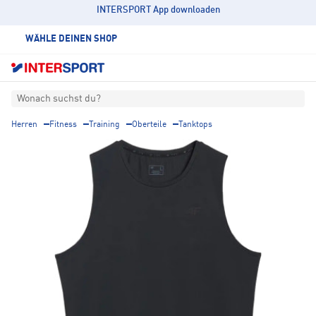
INTERSPORT App downloaden
WÄHLE DEINEN SHOP
Wonach suchst du?
Herren
Fitness
Training
Oberteile
Tanktops