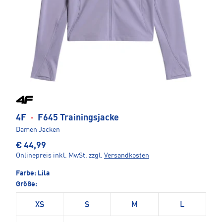
4F
·
F645 Trainingsjacke
Damen Jacken
€ 44,99
Onlinepreis inkl. MwSt.
zzgl.
Versandkosten
Farbe:
Lila
Größe:
XS
S
M
L