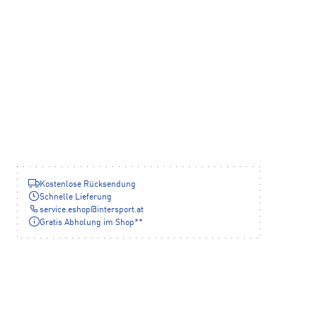
Kostenlose Rücksendung
Schnelle Lieferung
service.eshop
@
intersport.at
Gratis Abholung im Shop**