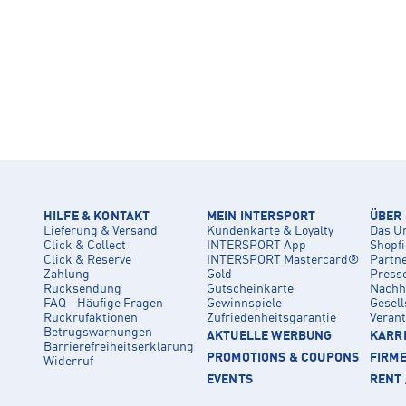
HILFE & KONTAKT
MEIN INTERSPORT
ÜBER
Lieferung & Versand
Kundenkarte & Loyalty
Das U
Click & Collect
INTERSPORT App
Shopf
Click & Reserve
INTERSPORT Mastercard®
Partn
Zahlung
Gold
Press
Rücksendung
Gutscheinkarte
Nachha
FAQ - Häufige Fragen
Gewinnspiele
Gesell
Rückrufaktionen
Zufriedenheitsgarantie
Veran
Betrugswarnungen
AKTUELLE WERBUNG
KARRI
Barrierefreiheitserklärung
PROMOTIONS & COUPONS
FIRM
Widerruf
EVENTS
RENT 