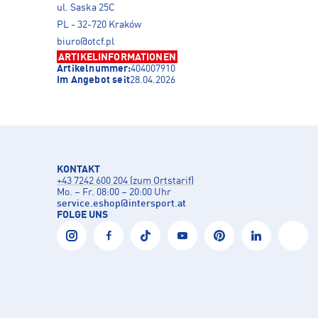
ul. Saska 25C
PL - 32-720 Kraków
biuro@otcf.pl
ARTIKELINFORMATIONEN
Artikelnummer:
404007910
Im Angebot seit
28.04.2026
KONTAKT
+43 7242 600 204 (zum Ortstarif)
Mo. – Fr. 08:00 – 20:00 Uhr
service.eshop
@
intersport.at
FOLGE UNS