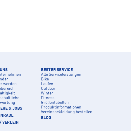
 UNS
BESTER SERVICE
nternehmen
Alle Serviceleistungen
inder
Bike
er werden
Laufen
ebereich
Outdoor
ltigkeit
Winter
schaftliche
Fitness
twortung
Größentabellen
Produktinformationen
ERE & JOBS
Vereinsbekleidung bestellen
ENRADL
BLOG
/ VERLEIH