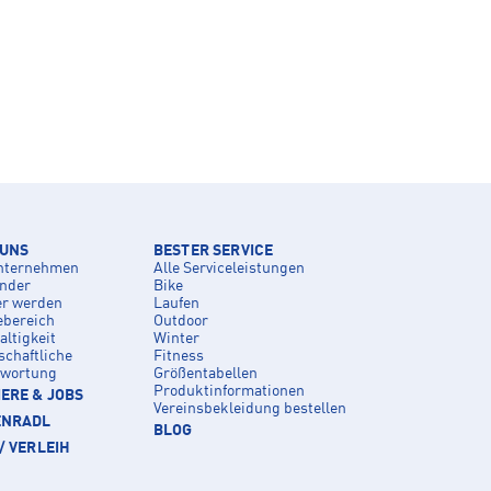
 UNS
BESTER SERVICE
nternehmen
Alle Serviceleistungen
inder
Bike
er werden
Laufen
ebereich
Outdoor
ltigkeit
Winter
schaftliche
Fitness
twortung
Größentabellen
Produktinformationen
ERE & JOBS
Vereinsbekleidung bestellen
ENRADL
BLOG
/ VERLEIH