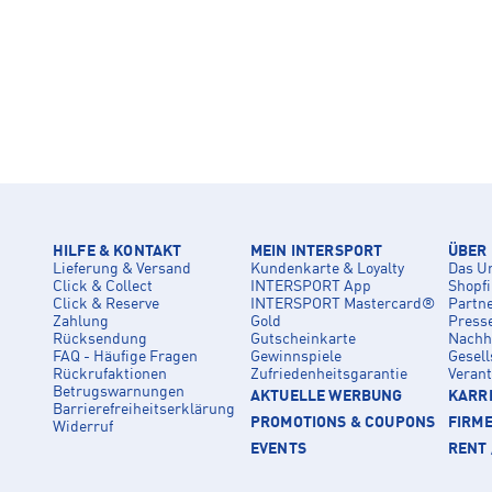
HILFE & KONTAKT
MEIN INTERSPORT
ÜBER
Lieferung & Versand
Kundenkarte & Loyalty
Das U
Click & Collect
INTERSPORT App
Shopf
Click & Reserve
INTERSPORT Mastercard®
Partn
Zahlung
Gold
Press
Rücksendung
Gutscheinkarte
Nachha
FAQ - Häufige Fragen
Gewinnspiele
Gesell
Rückrufaktionen
Zufriedenheitsgarantie
Veran
Betrugswarnungen
AKTUELLE WERBUNG
KARRI
Barrierefreiheitserklärung
PROMOTIONS & COUPONS
FIRM
Widerruf
EVENTS
RENT 