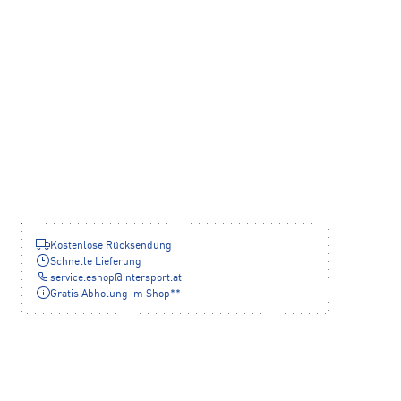
Kostenlose Rücksendung
Schnelle Lieferung
service.eshop
@
intersport.at
Gratis Abholung im Shop**