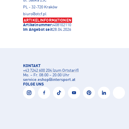
ul. Saska 25C
PL - 32-720 Kraków
biuro@otcf.pl
ARTIKELINFORMATIONEN
Artikelnummer:
408102110
Im Angebot seit
28.04.2026
KONTAKT
+43 7242 600 204 (zum Ortstarif)
Mo. – Fr. 08:00 – 20:00 Uhr
service.eshop
@
intersport.at
FOLGE UNS