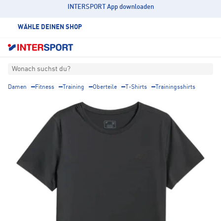
INTERSPORT App downloaden
WÄHLE DEINEN SHOP
Wonach suchst du?
Damen
Fitness
Training
Oberteile
T-Shirts
Trainingsshirts