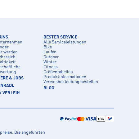
 UNS
BESTER SERVICE
nternehmen
Alle Serviceleistungen
inder
Bike
er werden
Laufen
ebereich
Outdoor
ltigkeit
Winter
schaftliche
Fitness
twortung
Größentabellen
Produktinformationen
ERE & JOBS
Vereinsbekleidung bestellen
ENRADL
BLOG
/ VERLEIH
preise. Die angeführten