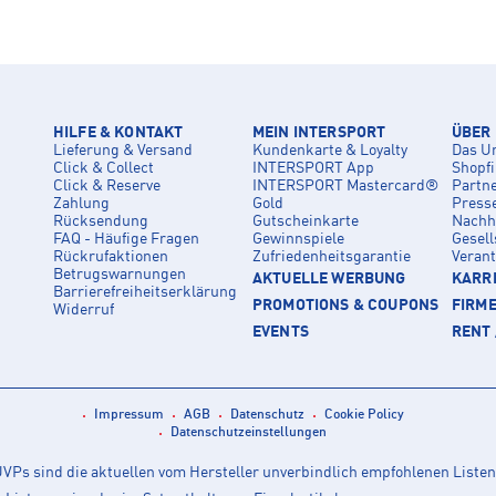
HILFE & KONTAKT
MEIN INTERSPORT
ÜBER
Lieferung & Versand
Kundenkarte & Loyalty
Das U
Click & Collect
INTERSPORT App
Shopf
Click & Reserve
INTERSPORT Mastercard®
Partn
Zahlung
Gold
Press
Rücksendung
Gutscheinkarte
Nachha
FAQ - Häufige Fragen
Gewinnspiele
Gesell
Rückrufaktionen
Zufriedenheitsgarantie
Veran
Betrugswarnungen
AKTUELLE WERBUNG
KARRI
Barrierefreiheitserklärung
PROMOTIONS & COUPONS
FIRM
Widerruf
EVENTS
RENT 
Impressum
AGB
Datenschutz
Cookie Policy
Datenschutzeinstellungen
Ps sind die aktuellen vom Hersteller unverbindlich empfohlenen Listen