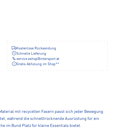
Kostenlose Rücksendung
Schnelle Lieferung
service.eshop
@
intersport.at
Gratis Abholung im Shop**
 Material mit recycelten Fasern passt sich jeder Bewegung
itet, während die schnelltrocknende Ausrüstung für ein
 im Bund Platz für kleine Essentials bietet.