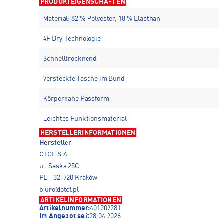
PRODUKTEIGENSCHAFTEN
Material: 82 % Polyester, 18 % Elasthan
4F Dry-Technologie
Schnelltrocknend
Versteckte Tasche im Bund
Körpernahe Passform
Leichtes Funktionsmaterial
HERSTELLERINFORMATIONEN
Hersteller
OTCF S.A.
ul. Saska 25C
PL - 32-720 Kraków
biuro@otcf.pl
ARTIKELINFORMATIONEN
Artikelnummer:
401202281
Im Angebot seit
28.04.2026