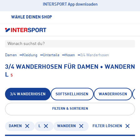
INTERSPORT App downloaden
WÄHLE DEINEN SHOP
Wonach suchst du?
Damen
Kleidung
Unterteile
Hosen
3/4 Wanderhosen
3/4 WANDERHOSEN FÜR DAMEN • WANDERN
L
5
3/4 WANDERHOSEN
SOFTSHELLHOSEN
WANDERHOSEN
Z
FILTERN & SORTIEREN
DAMEN
L
WANDERN
FILTER LÖSCHEN