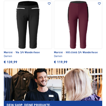
Martini
·
Via 3/4 Wanderhose
Martini
·
Hillclimb 3/4 Wanderhose
Damen
Damen
€ 139,99
€ 119,99
DEIN SHOP. DEINE PRODUKTE.