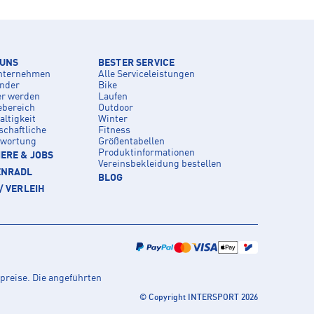
 UNS
BESTER SERVICE
nternehmen
Alle Serviceleistungen
inder
Bike
er werden
Laufen
ebereich
Outdoor
ltigkeit
Winter
schaftliche
Fitness
twortung
Größentabellen
Produktinformationen
ERE & JOBS
Vereinsbekleidung bestellen
ENRADL
BLOG
/ VERLEIH
preise. Die angeführten
© Copyright INTERSPORT 2026