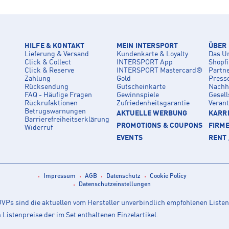
HILFE & KONTAKT
MEIN INTERSPORT
ÜBER
Lieferung & Versand
Kundenkarte & Loyalty
Das U
Click & Collect
INTERSPORT App
Shopf
Click & Reserve
INTERSPORT Mastercard®
Partn
Zahlung
Gold
Press
Rücksendung
Gutscheinkarte
Nachha
FAQ - Häufige Fragen
Gewinnspiele
Gesell
Rückrufaktionen
Zufriedenheitsgarantie
Veran
Betrugswarnungen
AKTUELLE WERBUNG
KARRI
Barrierefreiheitserklärung
PROMOTIONS & COUPONS
FIRM
Widerruf
EVENTS
RENT 
Impressum
AGB
Datenschutz
Cookie Policy
Datenschutzeinstellungen
Ps sind die aktuellen vom Hersteller unverbindlich empfohlenen Listen
istenpreise der im Set enthaltenen Einzelartikel.