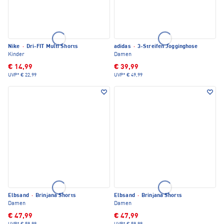
Nike
·
Dri-FIT Multi Shorts
adidas
·
3-Streifen Jogginghose
Kinder
Damen
€ 14,99
€ 39,99
UVP*
€ 22,99
UVP*
€ 49,99
Elbsand
·
Brinjana Shorts
Elbsand
·
Brinjana Shorts
Damen
Damen
€ 47,99
€ 47,99