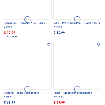
Energetics
·
Kapance 2 3/4 Tights
Nike
·
Pro Training Dri-Fit ADV Shorts
Damen
Herren
€ 12,99
€ 84,99
UVP*
€ 39,99
Elbsand
·
Jonte Jogginghose
Puma
·
Cloudspun Jogginghose
Herren
Herren
€ 69,99
€ 59,99