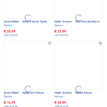
Active Rebel
·
Aline-B kurze Tights
Under Armour
·
Tech Play Up Shorts
Damen
Damen
€ 29,99
€ 27,99
UVP*
€ 39,99
UVP*
€ 29,99
Active Rebel
·
Sandy 2in1 Shorts
Under Armour
·
Vanish Shorts
Damen
Herren
€ 14,99
€ 39,99
UVP*
€ 49,99
UVP*
€ 44,99