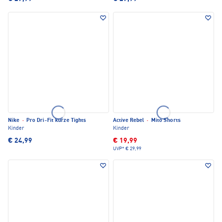
Nike
·
Pro Dri-Fit kurze Tights
Active Rebel
·
Mito Shorts
Kinder
Kinder
€ 24,99
€ 19,99
UVP*
€ 29,99