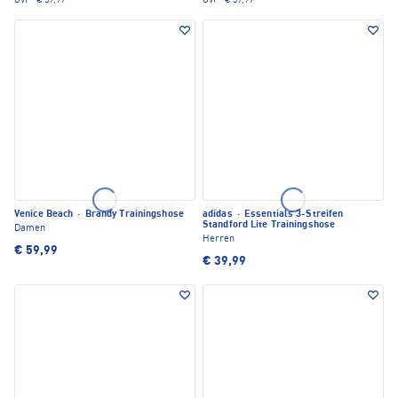
UVP*
€ 59,99
UVP*
€ 59,99
Venice Beach
·
Brandy Trainingshose
adidas
·
Essentials 3-Streifen
Standford Lite Trainingshose
Damen
Herren
€ 59,99
€ 39,99