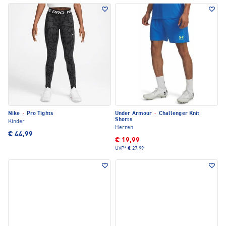
Nike
·
Pro Tights
Under Armour
·
Challenger Knit
Shorts
Kinder
Herren
€ 44,99
€ 19,99
UVP*
€ 27,99