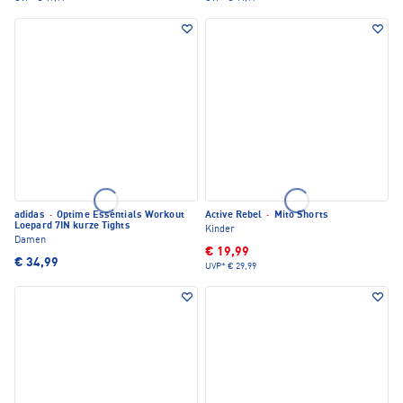
adidas
·
Optime Essentials Workout
Active Rebel
·
Mito Shorts
Loepard 7IN kurze Tights
Kinder
Damen
€ 19,99
€ 34,99
UVP*
€ 29,99