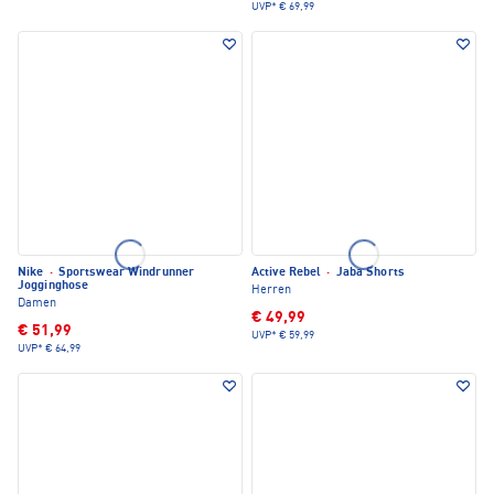
UVP*
€ 69,99
Nike
·
Sportswear Windrunner
Active Rebel
·
Jaba Shorts
Jogginghose
Herren
Damen
€ 49,99
€ 51,99
UVP*
€ 59,99
UVP*
€ 64,99