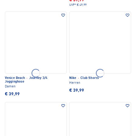
€ 39,99
UVP*
€ 49,99
Venice Beach
·
Journey 3/4
Nike
·
Club Shorts
Jogginghose
Herren
Damen
€ 39,99
€ 39,99