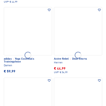
UVP*
€ 44,99
adidas
·
Yoga Essentials
Active Rebel
·
Dean Shorts
Trainingshose
Herren
Damen
€ 44,99
€ 59,99
UVP*
€ 54,99