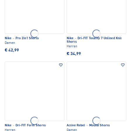
Nike
·
Pro 2in1 Shorts
Nike
·
Dri-FIT Totality 7 Unlined Knit
Shorts
Damen
Herren
€ 42,99
€ 34,99
Nike
·
Dri-FIT Form Shorts
Active Rebel
·
Mouna Shorts
Herren
Damen