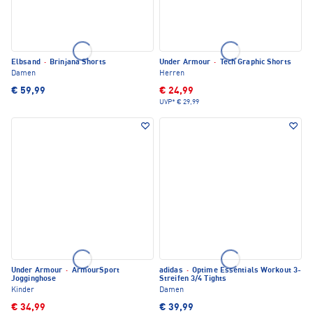
Elbsand
·
Brinjana Shorts
Under Armour
·
Tech Graphic Shorts
Damen
Herren
€ 59,99
€ 24,99
UVP*
€ 29,99
Under Armour
·
ArmourSport
adidas
·
Optime Essentials Workout 3-
Jogginghose
Streifen 3/4 Tights
Kinder
Damen
€ 34,99
€ 39,99