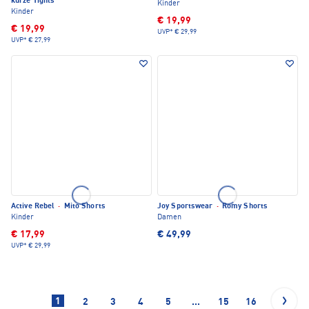
kurze Tights
Kinder
Kinder
€ 19,99
€ 19,99
UVP*
€ 29,99
UVP*
€ 27,99
Active Rebel
·
Mito Shorts
Joy Sportswear
·
Romy Shorts
Kinder
Damen
€ 17,99
€ 49,99
UVP*
€ 29,99
1
2
3
4
5
...
15
16