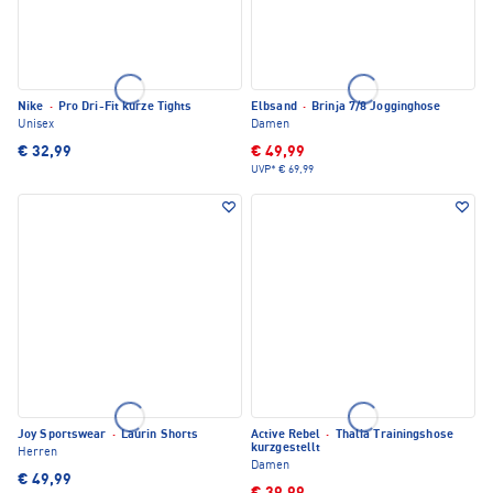
Nike
·
Pro Dri-Fit kurze Tights
Elbsand
·
Brinja 7/8 Jogginghose
Unisex
Damen
€ 32,99
€ 49,99
UVP*
€ 69,99
Joy Sportswear
·
Laurin Shorts
Active Rebel
·
Thalia Trainingshose
kurzgestellt
Herren
Damen
€ 49,99