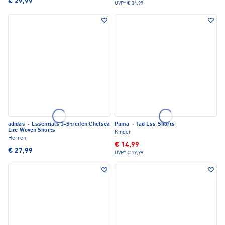
€ 29,99
UVP*
€ 34,99
adidas
·
Essentials 3-Streifen Chelsea
Puma
·
Tad Ess Shorts
Lite Woven Shorts
Kinder
Herren
€ 14,99
€ 27,99
UVP*
€ 19,99