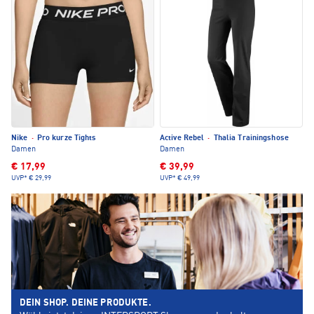
Nike
·
Pro kurze Tights
Active Rebel
·
Thalia Trainingshose
Damen
Damen
€ 17,99
€ 39,99
UVP*
€ 29,99
UVP*
€ 49,99
DEIN SHOP. DEINE PRODUKTE.