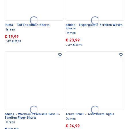
Puma
·
Tad Essentials Shorts
adidas
·
Hyperglam 3-Streifen Woven
Shorts
Herren
Damen
€ 19,99
€ 23,99
UVP*
€ 27,99
UVP*
€ 29,99
adidas
·
Workout Essentials Base 3-
Active Rebel
·
Aline kurze Tights
Streifen Piqué Shorts
Damen
Herren
€ 24,99