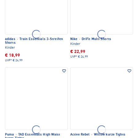
adidas
·
Train Essentials 3-Streifen
Nike
·
DriFit Multi Shorts
Shorts
Kinder
Kinder
€ 22,99
€ 18,99
UVP*
€ 24,99
UVP*
€ 24,99
Puma
·
TAD Essentials High Waist
Active Rebel
·
Willow kurze Tights