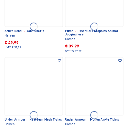
Active Rebel
·
Jaba Shorts
Puma
·
Essentials Graphics Animal
Jogginghose
Herren
Damen
€ 49,99
€ 39,99
UVP*
€ 59,99
UVP*
€ 49,99
Under Armour
·
HeatGear Mesh Tights
Under Armour
·
Motion Ankle Tights
Damen
Damen