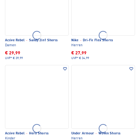
Active Rebel
·
Sandy 2in1 Shorts
Nike
·
Dri-Fit Flex Shorts
Damen
Herren
€ 29,99
€ 27,99
UVP*
€ 39,99
UVP*
€ 34,99
Active Rebel
·
Hero Shorts
Under Armour
·
Woven Shorts
Kinder
Herren