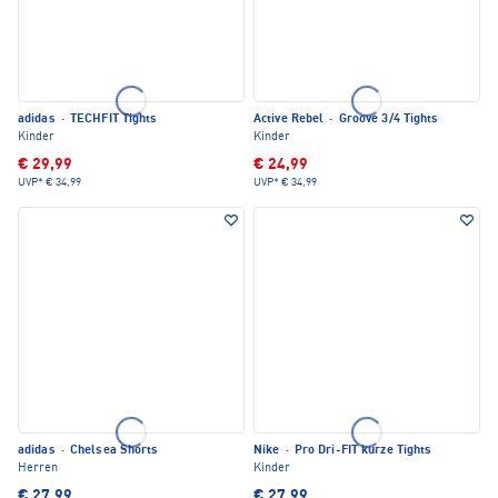
adidas
·
TECHFIT Tights
Active Rebel
·
Groove 3/4 Tights
Kinder
Kinder
€ 29,99
€ 24,99
UVP*
€ 34,99
UVP*
€ 34,99
adidas
·
Chelsea Shorts
Nike
·
Pro Dri-FIT kurze Tights
Herren
Kinder
€ 27,99
€ 27,99