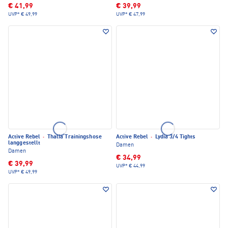
€ 41,99
€ 39,99
UVP*
€ 49,99
UVP*
€ 47,99
Active Rebel
·
Thalia Trainingshose
Active Rebel
·
Lydia 3/4 Tights
langgestellt
Damen
Damen
€ 34,99
€ 39,99
UVP*
€ 44,99
UVP*
€ 49,99