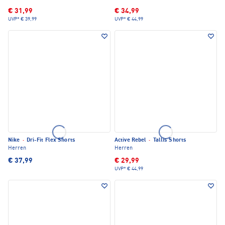
€ 31,99
€ 34,99
UVP*
€ 39,99
UVP*
€ 44,99
Nike
·
Dri-Fit Flex Shorts
Active Rebel
·
Tallis Shorts
Herren
Herren
€ 37,99
€ 29,99
UVP*
€ 44,99