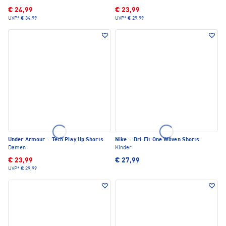
€ 24,99
€ 23,99
UVP*
€ 34,99
UVP*
€ 29,99
Under Armour
·
Tech Play Up Shorts
Nike
·
Dri-Fit One Woven Shorts
Damen
Kinder
€ 23,99
€ 27,99
UVP*
€ 29,99