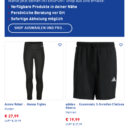
Wähle jetzt deinen INTERSPORT Shop aus und erhalte:
Verfügbare Produkte in deiner Nähe
Persönliche Beratung vor Ort
Sofortige Abholung möglich
SHOP AUSWÄHLEN UND PRODUKTE ANZEIGEN
Active Rebel
·
Hanna Tights
adidas
·
Essentials 3-Streifen Chelsea
Shorts
Kinder
Herren
€ 27,99
€ 19,99
UVP*
€ 39,99
UVP*
€ 27,99