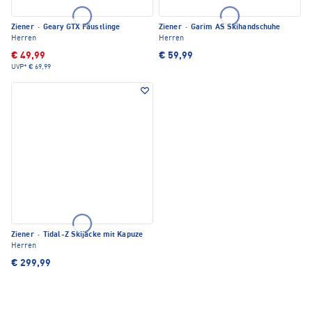
Ziener
·
Geary GTX Fäustlinge
Ziener
·
Garim AS Skihandschuhe
Herren
Herren
€ 49,99
€ 59,99
UVP*
€ 69,99
Ziener
·
Tidal-Z Skijacke mit Kapuze
Herren
€ 299,99