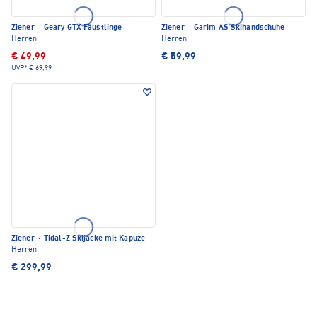
Ziener
·
Geary GTX Fäustlinge
Ziener
·
Garim AS Skihandschuhe
Herren
Herren
€ 49,99
€ 59,99
UVP*
€ 69,99
Ziener
·
Tidal-Z Skijacke mit Kapuze
Herren
€ 299,99