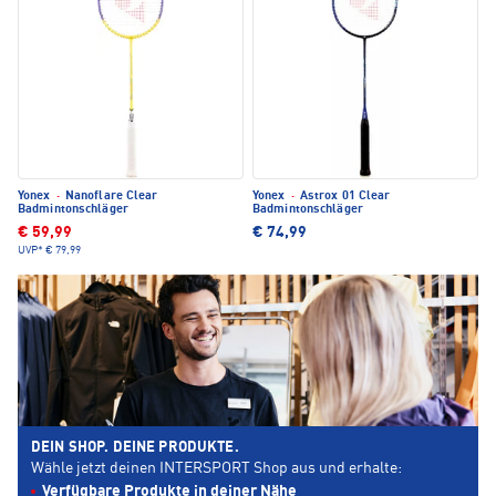
Yonex
·
Nanoflare Clear
Yonex
·
Astrox 01 Clear
Badmintonschläger
Badmintonschläger
€ 59,99
€ 74,99
UVP*
€ 79,99
DEIN SHOP. DEINE PRODUKTE.
Wähle jetzt deinen INTERSPORT Shop aus und erhalte:
Verfügbare Produkte in deiner Nähe