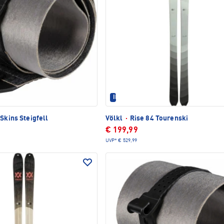
IM SET ERHÄLTLICH
Skins Steigfell
Völkl
·
Rise 84 Tourenski
€ 199,99
UVP*
€ 529,99