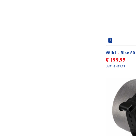
IM SET ERHÄL
Völkl
·
Rise 80
€ 199,99
UVP*
€ 499,99