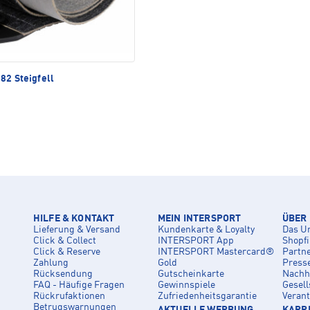
82 Steigfell
HILFE & KONTAKT
MEIN INTERSPORT
ÜBER
Lieferung & Versand
Kundenkarte & Loyalty
Das U
Click & Collect
INTERSPORT App
Shopf
Click & Reserve
INTERSPORT Mastercard®
Partn
Zahlung
Gold
Press
Rücksendung
Gutscheinkarte
Nachha
FAQ - Häufige Fragen
Gewinnspiele
Gesell
Rückrufaktionen
Zufriedenheitsgarantie
Veran
Betrugswarnungen
AKTUELLE WERBUNG
KARRI