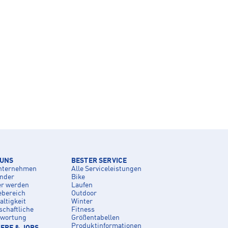
 UNS
BESTER SERVICE
nternehmen
Alle Serviceleistungen
inder
Bike
er werden
Laufen
ebereich
Outdoor
ltigkeit
Winter
schaftliche
Fitness
twortung
Größentabellen
Produktinformationen
ERE & JOBS