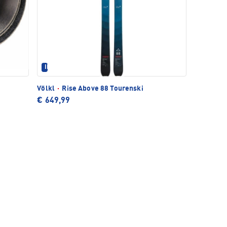
IM SET ERHÄLTLICH
Völkl
·
Rise Above 88 Tourenski
€ 649,99