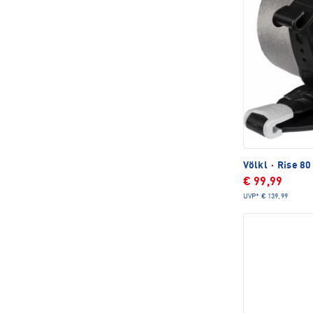
Völkl
·
Rise 80 
€ 99,99
UVP*
€ 139,99