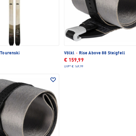
TLICH
 Tourenski
Völkl
·
Rise Above 88 Steigfell
€ 159,99
UVP*
€ 169,99