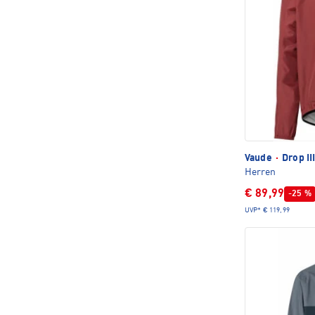
Vaude
·
Drop II
Herren
€ 89,99
-25 %
UVP*
€ 119,99