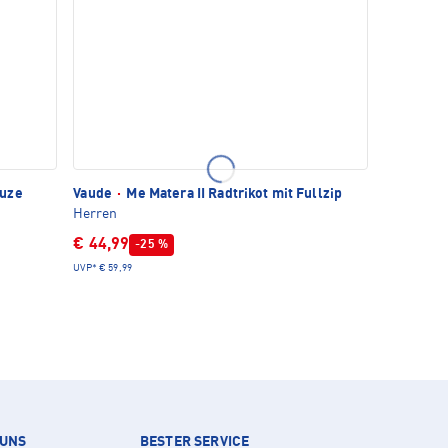
puze
Vaude
·
Me Matera II Radtrikot mit Fullzip
Herren
€ 44,99
-25 %
UVP*
€ 59,99
 UNS
BESTER SERVICE