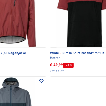
I 2,5L Regenjacke
Vaude
·
Qimsa Shirt Radshirt mit Hal
Herren
€ 49,99
-23 %
UVP*
€ 64,99