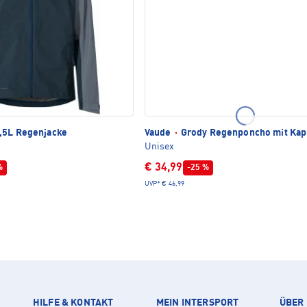
,5L Regenjacke
Vaude
·
Grody Regenponcho mit Ka
Unisex
€ 34,99
%
-25 %
UVP*
€ 46,99
HILFE & KONTAKT
MEIN INTERSPORT
ÜBER