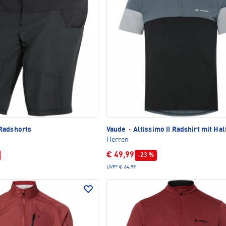
Radshorts
Vaude
·
Altissimo II Radshirt mit Hal
Herren
€ 49,99
-23 %
UVP*
€ 64,99