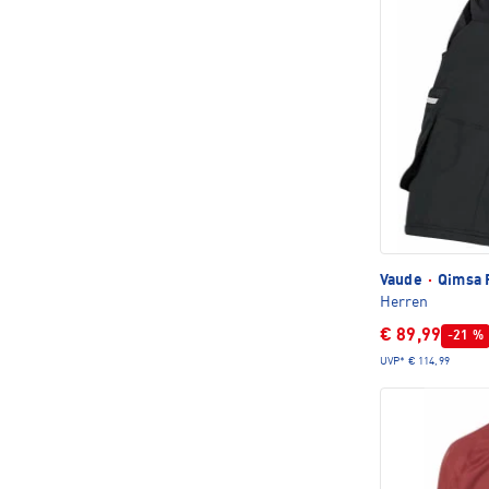
Vaude
·
Qimsa 
Herren
€ 89,99
-21 %
UVP*
€ 114,99