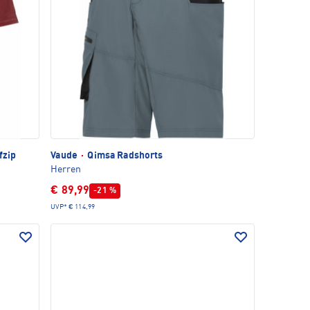
fzip
Vaude
·
Qimsa Radshorts
Herren
€ 89,99
-21 %
UVP*
€ 114,99