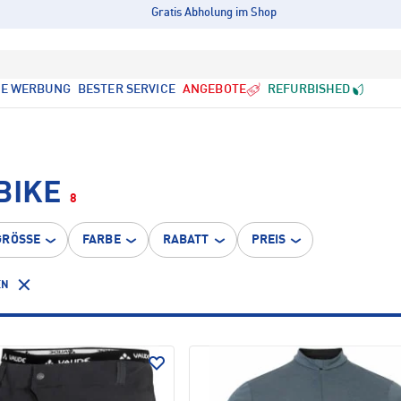
Gratis Abholung im Shop
LE WERBUNG
BESTER SERVICE
ANGEBOTE
REFURBISHED
BIKE
8
GRÖSSE
FARBE
RABATT
PREIS
EN