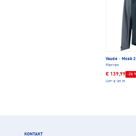
Vaude
·
Moab 2
Herren
€ 139,99
-26 
UVP*
€ 189,99
KONTAKT