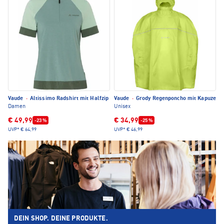
Vaude
·
Altissimo Radshirt mit Halfzip
Vaude
·
Grody Regenponcho mit Kapuze
Damen
Unisex
€ 49,99
€ 34,99
-23 %
-25 %
UVP*
€ 64,99
UVP*
€ 46,99
DEIN SHOP. DEINE PRODUKTE.