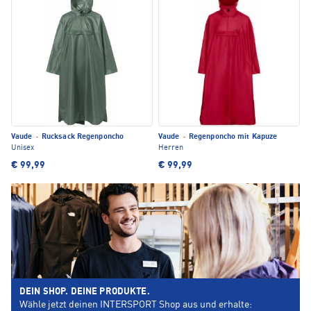
Vaude
·
Rucksack Regenponcho
Vaude
·
Regenponcho mit Kapuze
Unisex
Herren
€ 99,99
€ 99,99
DEIN SHOP. DEINE PRODUKTE.
Wähle jetzt deinen INTERSPORT Shop aus und erhalte: