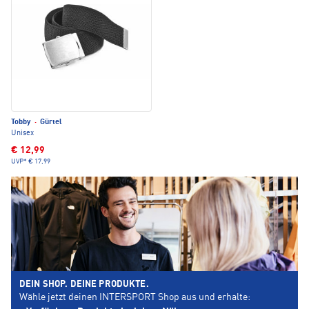
Tobby
·
Gürtel
Unisex
€ 12,99
UVP*
€ 17,99
DEIN SHOP. DEINE PRODUKTE.
Wähle jetzt deinen INTERSPORT Shop aus und erhalte: