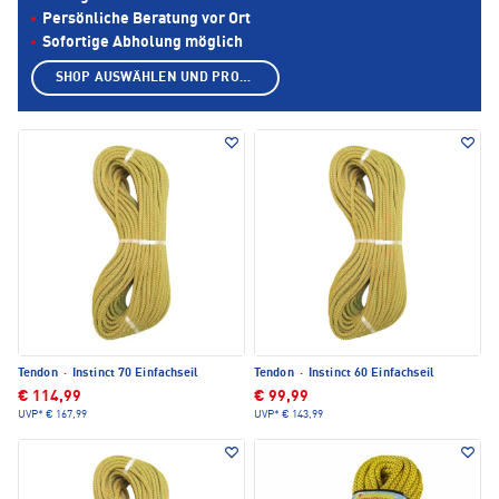
Persönliche Beratung vor Ort
Sofortige Abholung möglich
SHOP AUSWÄHLEN UND PRODUKTE ANZEIGEN
Tendon
·
Instinct 70 Einfachseil
Tendon
·
Instinct 60 Einfachseil
€ 114,99
€ 99,99
UVP*
€ 167,99
UVP*
€ 143,99