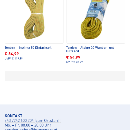
Tendon
·
Instinct 50 Einfachseil
Tendon
·
Alpine 30 Wander- und
Hilfsseil
€ 84,99
€ 54,99
UVP*
€ 119,99
UVP*
€ 69,99
KONTAKT
+43 7242 600 204 (zum Ortstarif)
Mo. – Fr. 08:00 – 20:00 Uhr