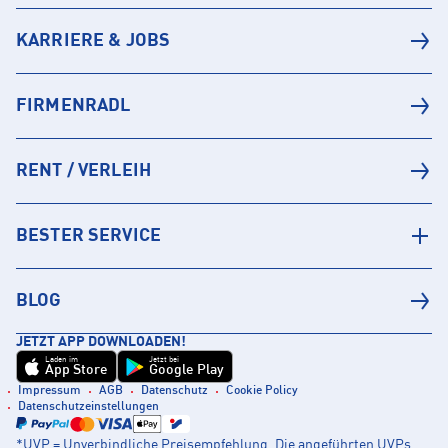
KARRIERE & JOBS
FIRMENRADL
RENT / VERLEIH
BESTER SERVICE
BLOG
JETZT APP DOWNLOADEN!
Laden im
Jetzt bei
App Store
Google Play
Impressum
AGB
Datenschutz
Cookie Policy
Datenschutzeinstellungen
*UVP = Unverbindliche Preisempfehlung. Die angeführten UVPs