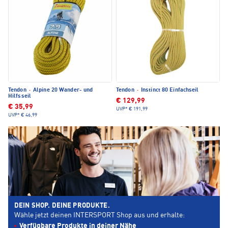
Tendon
·
Alpine 20 Wander- und
Tendon
·
Instinct 80 Einfachseil
Hilfsseil
€ 129,99
€ 35,99
UVP*
€ 191,99
UVP*
€ 46,99
DEIN SHOP. DEINE PRODUKTE.
Wähle jetzt deinen INTERSPORT Shop aus und erhalte:
Verfügbare Produkte in deiner Nähe