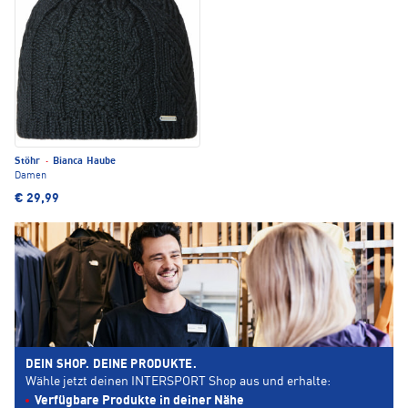
Stöhr
·
Bianca Haube
Damen
€ 29,99
DEIN SHOP. DEINE PRODUKTE.
Wähle jetzt deinen INTERSPORT Shop aus und erhalte:
Verfügbare Produkte in deiner Nähe