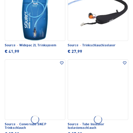
Source
·
Widepac 2L Trinksystem
Source
·
Trinkschlauchisolator
€ 41,99
€ 27,99
Source
·
Convertube SNEP
Source
·
Tube Insulator
Trinkschlauch
Isolationsschlauch