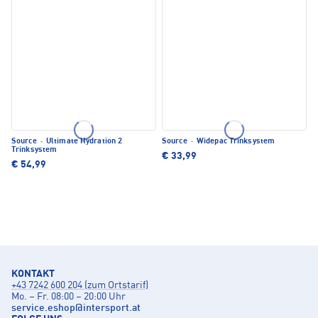
Source
·
Ultimate Hydration 2
Source
·
Widepac Trinksystem
Trinksystem
€ 33,99
€ 54,99
KONTAKT
+43 7242 600 204 (zum Ortstarif)
Mo. – Fr. 08:00 – 20:00 Uhr
service.eshop
@
intersport.at