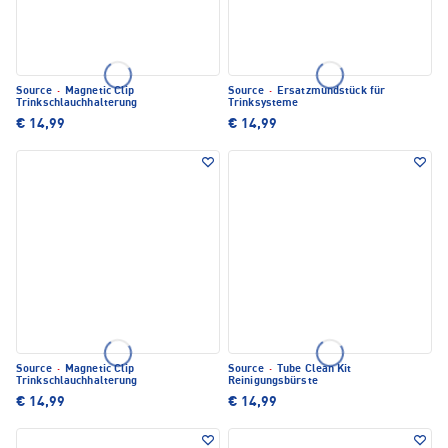
Source
·
Magnetic Clip
Source
·
Ersatzmundstück für
Trinkschlauchhalterung
Trinksysteme
€ 14,99
€ 14,99
Source
·
Magnetic Clip
Source
·
Tube Clean Kit
Trinkschlauchhalterung
Reinigungsbürste
€ 14,99
€ 14,99