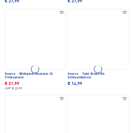
€ 27,99
€ 27,99
Source
·
Widepack Insulator 2L
Source
·
Tube Brush Kit
Trinksystem
Schlauchbürste
€ 21,99
€ 14,99
UVP*
€ 23,99