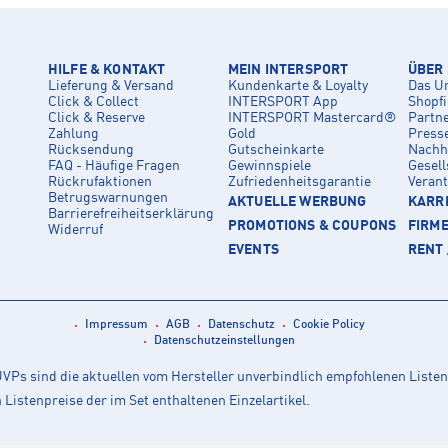
HILFE & KONTAKT
MEIN INTERSPORT
ÜBER
Lieferung & Versand
Kundenkarte & Loyalty
Das U
Click & Collect
INTERSPORT App
Shopf
Click & Reserve
INTERSPORT Mastercard®
Partn
Zahlung
Gold
Press
Rücksendung
Gutscheinkarte
Nachha
FAQ - Häufige Fragen
Gewinnspiele
Gesell
Rückrufaktionen
Zufriedenheitsgarantie
Veran
Betrugswarnungen
AKTUELLE WERBUNG
KARRI
Barrierefreiheitserklärung
PROMOTIONS & COUPONS
FIRM
Widerruf
EVENTS
RENT 
Impressum
AGB
Datenschutz
Cookie Policy
Datenschutzeinstellungen
Ps sind die aktuellen vom Hersteller unverbindlich empfohlenen Listen
istenpreise der im Set enthaltenen Einzelartikel.