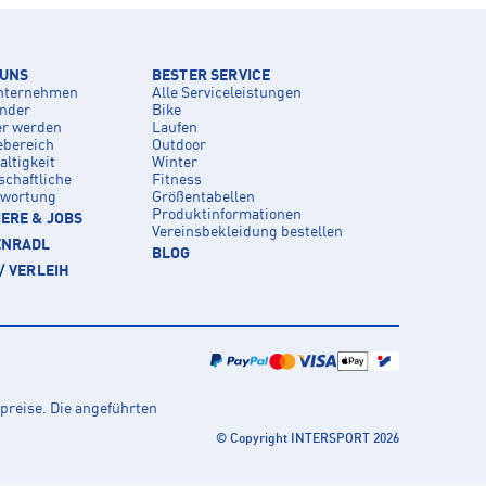
 UNS
BESTER SERVICE
nternehmen
Alle Serviceleistungen
inder
Bike
er werden
Laufen
ebereich
Outdoor
ltigkeit
Winter
schaftliche
Fitness
twortung
Größentabellen
Produktinformationen
ERE & JOBS
Vereinsbekleidung bestellen
ENRADL
BLOG
/ VERLEIH
preise. Die angeführten
© Copyright INTERSPORT 2026