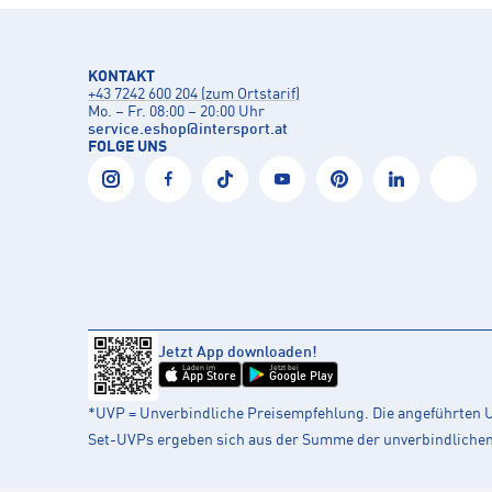
KONTAKT
+43 7242 600 204 (zum Ortstarif)
Mo. – Fr. 08:00 – 20:00 Uhr
service.eshop
@
intersport.at
FOLGE UNS
Jetzt App downloaden!
Laden im
Jetzt bei
App Store
Google Play
*UVP = Unverbindliche Preisempfehlung. Die angeführten UV
Set-UVPs ergeben sich aus der Summe der unverbindlichen L