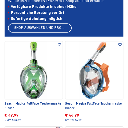
Wähle jetzt deinen INTERSPORT Shop aus und erhalte:
Verfügbare Produkte in deiner Nähe
Persönliche Beratung vor Ort
Sofortige Abholung möglich
SHOP AUSWÄHLEN UND PRODUKTE ANZEIGEN
Seac
·
Magica FullFace Tauchermaske
Seac
·
Magica FullFace Tauchermaske
Kinder
Kinder
€ 49,99
€ 46,99
UVP*
€ 54,99
UVP*
€ 54,99