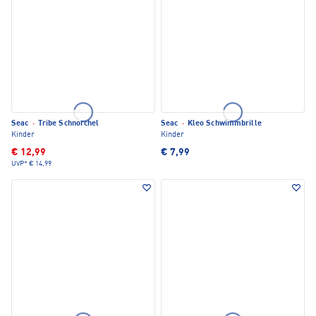
Seac
·
Tribe Schnorchel
Seac
·
Kleo Schwimmbrille
Kinder
Kinder
€ 12,99
€ 7,99
UVP*
€ 14,99