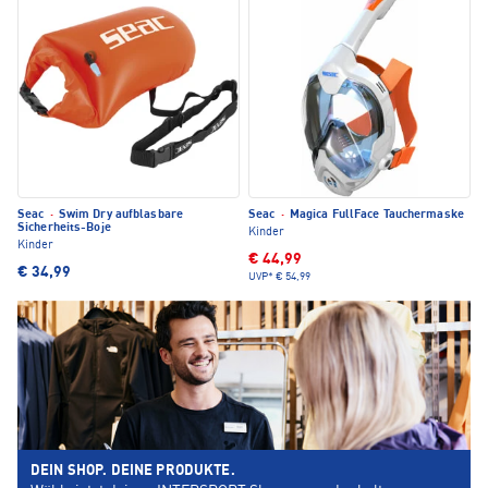
Seac
·
Swim Dry aufblasbare
Seac
·
Magica FullFace Tauchermaske
Sicherheits-Boje
Kinder
Kinder
€ 44,99
€ 34,99
UVP*
€ 54,99
DEIN SHOP. DEINE PRODUKTE.