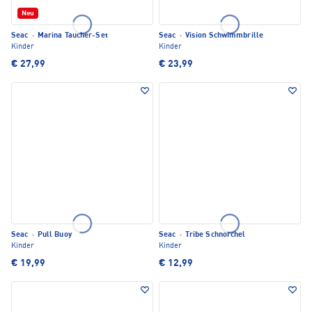
Neu
Seac
·
Marina Taucher-Set
Seac
·
Vision Schwimmbrille
Kinder
Kinder
€ 27,99
€ 23,99
Seac
·
Pull Buoy
Seac
·
Tribe Schnorchel
Kinder
Kinder
€ 19,99
€ 12,99