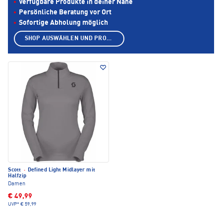
Verfügbare Produkte in deiner Nähe
Persönliche Beratung vor Ort
Sofortige Abholung möglich
SHOP AUSWÄHLEN UND PRODUKTE ANZEIGEN
Scott
·
Defined Light Midlayer mit
Halfzip
Damen
€ 49,99
UVP*
€ 59,99