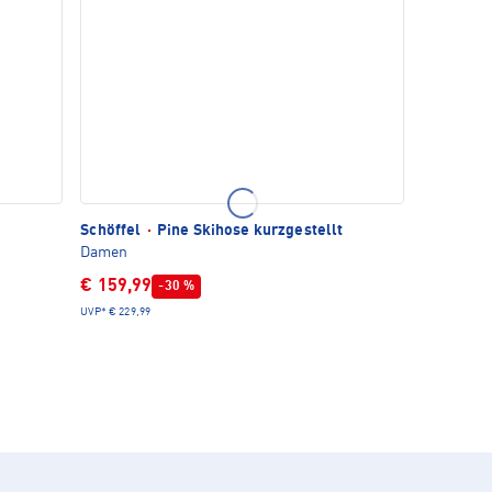
Schöffel
·
Pine Skihose kurzgestellt
Damen
€ 159,99
-30 %
UVP*
€ 229,99