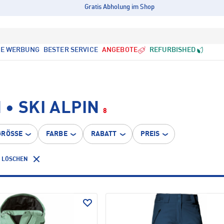
Gratis Abholung im Shop
LE WERBUNG
BESTER SERVICE
ANGEBOTE
REFURBISHED
• SKI ALPIN
8
GRÖSSE
FARBE
RABATT
PREIS
R LÖSCHEN