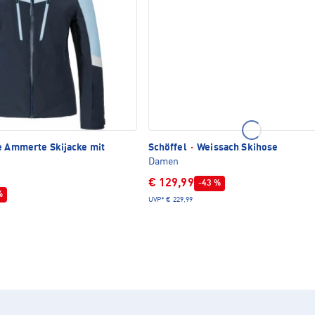
e Ammerte Skijacke mit
Schöffel
·
Weissach Skihose
Damen
€ 129,99
-43 %
%
UVP*
€ 229,99