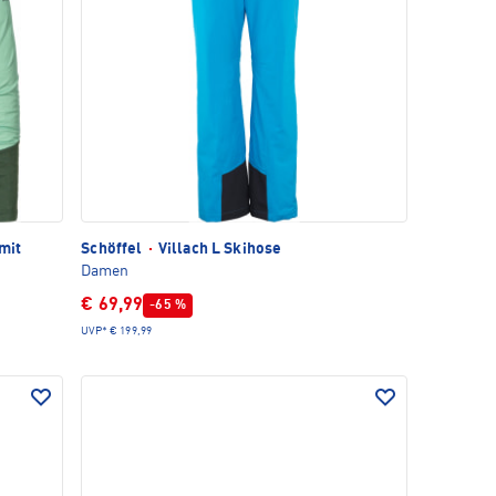
mit
Schöffel
·
Villach L Skihose
Damen
€ 69,99
-65 %
UVP*
€ 199,99