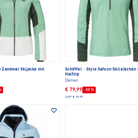
e Zandwel Skijacke mit
Schöffel
·
Style Safoon Skileibchen 
Halfzip
Damen
€ 79,99
%
-20 %
UVP*
€ 99,99