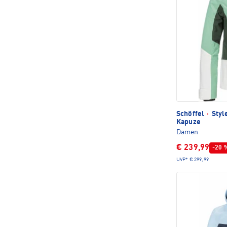
Schöffel
·
Styl
Kapuze
Damen
€ 239,99
-20 
UVP*
€ 299,99