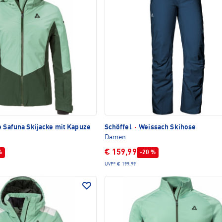
e Safuna Skijacke mit Kapuze
Schöffel
·
Weissach Skihose
Damen
€ 159,99
%
-20 %
UVP*
€ 199,99