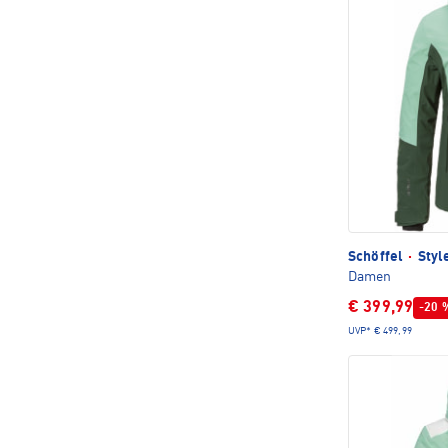
Schöffel
·
Styl
Damen
€ 399,99
-20 
UVP*
€ 499,99