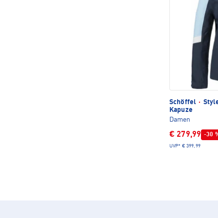
Schöffel
·
Styl
Kapuze
Damen
€ 279,99
-30 
UVP*
€ 399,99