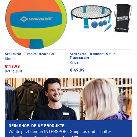
Schildkröt
·
Tropical Beach Ball
Schildkröt
·
Roundnet-Set in
Tragetasche
Kinder
Kinder
€ 19,99
€ 49,99
UVP*
€ 24,99
DEIN SHOP. DEINE PRODUKTE.
Wähle jetzt deinen INTERSPORT Shop aus und erhalte: