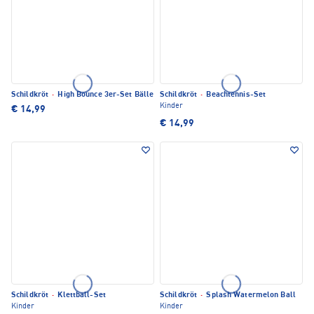
Schildkröt
·
High Bounce 3er-Set Bälle
Schildkröt
·
Beachtennis-Set
Kinder
€ 14,99
€ 14,99
Schildkröt
·
Klettball-Set
Schildkröt
·
Splash Watermelon Ball
Kinder
Kinder