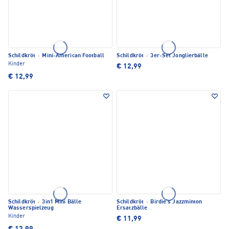
Schildkröt
·
Mini-American Football
Schildkröt
·
3er-Set Jonglierbälle
Kinder
€ 12,99
€ 12,99
Schildkröt
·
3in1 Mini Bälle
Schildkröt
·
Birdie's Jazzminton
Wasserspielzeug
Ersatzbälle
Kinder
€ 11,99