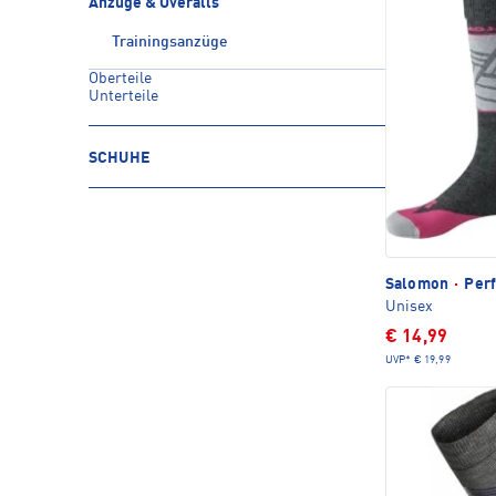
Anzüge & Overalls
Trainingsanzüge
Oberteile
Unterteile
SCHUHE
Salomon
·
Perf
Unisex
€ 14,99
UVP*
€ 19,99