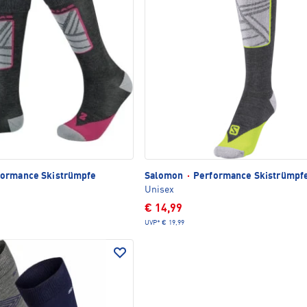
ormance Skistrümpfe
Salomon
·
Performance Skistrümpf
Unisex
€ 14,99
UVP*
€ 19,99