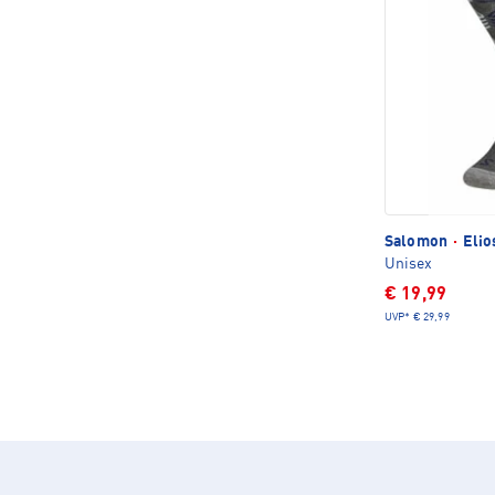
Salomon
·
Elio
Unisex
€ 19,99
UVP*
€ 29,99