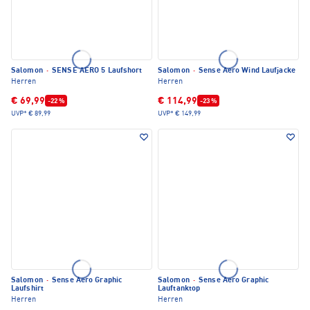
Salomon
·
SENSE AERO 5 Laufshort
Salomon
·
Sense Aero Wind Laufjacke
Herren
Herren
€ 69,99
€ 114,99
-22 %
-23 %
UVP*
€ 89,99
UVP*
€ 149,99
Salomon
·
Sense Aero Graphic
Salomon
·
Sense Aero Graphic
Laufshirt
Lauftanktop
Herren
Herren