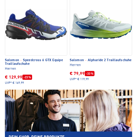
Salomon
·
Speedcross 6 GTX Equipe
Salomon
·
Alpharide 2 Traillaufschuhe
Traillaufschuhe
Herren
Herren
€ 79,99
-33 %
€ 129,99
-23 %
UVP*
€ 119,99
UVP*
€ 169,99