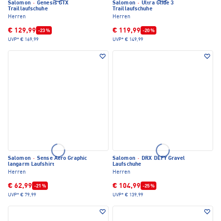
Salomon
·
Genesis GTX
Salomon
·
Ultra Glide 3
Traillaufschuhe
Traillaufschuhe
Herren
Herren
€ 129,99
€ 119,99
-23 %
-20 %
UVP*
€ 169,99
UVP*
€ 149,99
Salomon
·
Sense Aero Graphic
Salomon
·
DRX DEFY Gravel
langarm Laufshirt
Laufschuhe
Herren
Herren
€ 62,99
€ 104,99
-21 %
-25 %
UVP*
€ 79,99
UVP*
€ 139,99