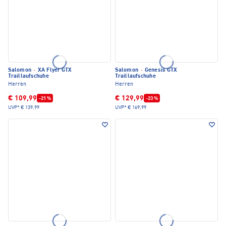
Salomon
·
XA Flyer GTX
Salomon
·
Genesis GTX
Traillaufschuhe
Traillaufschuhe
Herren
Herren
€ 109,99
€ 129,99
-21 %
-23 %
UVP*
€ 139,99
UVP*
€ 169,99