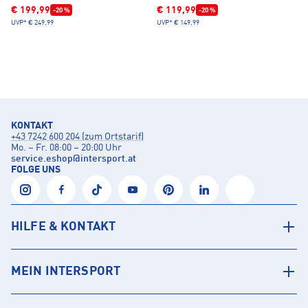
€ 199,99
€ 119,99
-20 %
-20 %
UVP*
€ 249,99
UVP*
€ 149,99
KONTAKT
+43 7242 600 204 (zum Ortstarif)
Mo. – Fr. 08:00 – 20:00 Uhr
service.eshop
@
intersport.at
FOLGE UNS
HILFE & KONTAKT
MEIN INTERSPORT