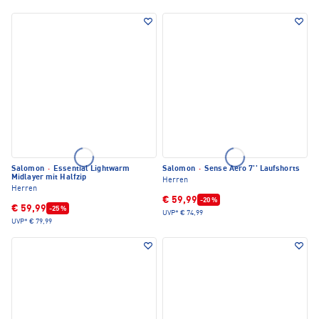
Salomon
·
Essential Lightwarm
Salomon
·
Sense Aero 7'' Laufshorts
Midlayer mit Halfzip
Herren
Herren
€ 59,99
-20 %
€ 59,99
-25 %
UVP*
€ 74,99
UVP*
€ 79,99