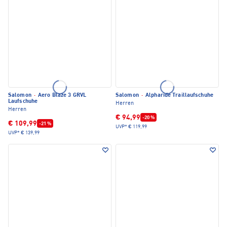
Salomon
·
Aero Blaze 3 GRVL
Salomon
·
Alpharide Traillaufschuhe
Laufschuhe
Herren
Herren
€ 94,99
-20 %
€ 109,99
-21 %
UVP*
€ 119,99
UVP*
€ 139,99