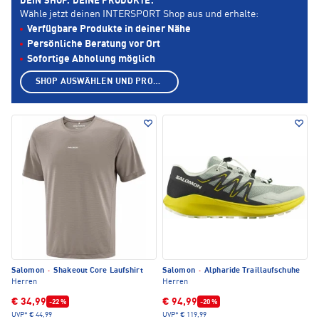
DEIN SHOP. DEINE PRODUKTE.
Wähle jetzt deinen INTERSPORT Shop aus und erhalte:
Verfügbare Produkte in deiner Nähe
Persönliche Beratung vor Ort
Sofortige Abholung möglich
SHOP AUSWÄHLEN UND PRODUKTE ANZEIGEN
Salomon
·
Shakeout Core Laufshirt
Salomon
·
Alpharide Traillaufschuhe
Herren
Herren
€ 34,99
€ 94,99
-22 %
-20 %
UVP*
€ 44,99
UVP*
€ 119,99