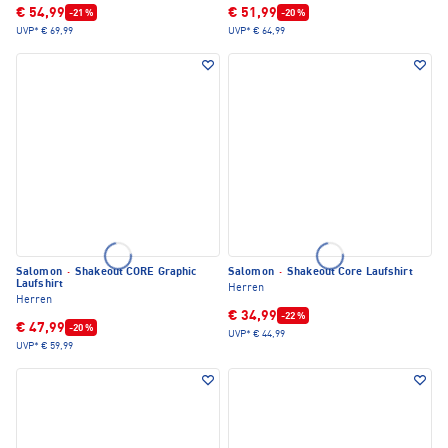
€ 54,99
€ 51,99
-21 %
-20 %
UVP*
€ 69,99
UVP*
€ 64,99
Salomon
·
Shakeout CORE Graphic
Salomon
·
Shakeout Core Laufshirt
Laufshirt
Herren
Herren
€ 34,99
-22 %
€ 47,99
-20 %
UVP*
€ 44,99
UVP*
€ 59,99