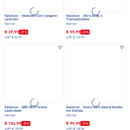
Salomon
·
Shakeout Core langarm
Salomon
·
Ultra Glide 3
Laufshirt
Traillaufschuhe
Herren
Herren
€ 39,99
€ 99,99
-27 %
-33 %
UVP*
€ 54,99
UVP*
€ 149,99
Salomon
·
DRX DEFY Gravel
Salomon
·
Sense Aero Hybrid Hoodie
Laufschuhe
mit Halfzip
Herren
Herren
€ 104,99
€ 99,99
-25 %
-23 %
UVP*
€ 139,99
UVP*
€ 129,99