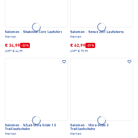
Salomon
·
Shakeout Core Laufshirt
Salomon
·
Sense 2in1 Laufshorts
Herren
Herren
€ 34,99
€ 62,99
-22 %
-21 %
UVP*
€ 44,99
UVP*
€ 79,99
Salomon
·
S/Lab Ultra Glide 1.5
Salomon
·
Ultra Glide 3
Traillaufschuhe
Traillaufschuhe
Herren
Herren