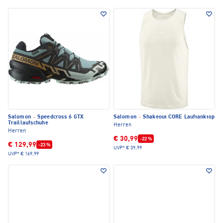
Salomon
·
Speedcross 6 GTX
Salomon
·
Shakeout CORE Lauftanktop
Traillaufschuhe
Herren
Herren
€ 30,99
-22 %
€ 129,99
-23 %
UVP*
€ 39,99
UVP*
€ 169,99