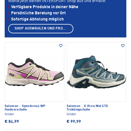
Wähle jetzt deinen INTERSPORT Shop aus und erhalte:
Verfügbare Produkte in deiner Nähe
Persönliche Beratung vor Ort
Sofortige Abholung möglich
SHOP AUSWÄHLEN UND PRODUKTE ANZEIGEN
Salomon
·
Speedcross WP
Salomon
·
X Ultra Mid GTX
Outdoorschuhe
Trekkingschuhe
Kinder
Kinder
€ 84,99
€ 99,99