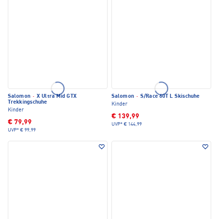
Salomon
·
X Ultra Mid GTX
Salomon
·
S/Race 60T L Skischuhe
Trekkingschuhe
Kinder
Kinder
€ 139,99
€ 79,99
UVP*
€ 144,99
UVP*
€ 99,99