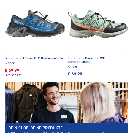
Salomon
·
X Ultra GTX Outdoorschuhe
Salomon
·
Outscape WP
Outdoorschuhe
Kinder
Kinder
€ 69,99
€ 69,99
UVP*
€ 89,99
DEIN SHOP. DEINE PRODUKTE.