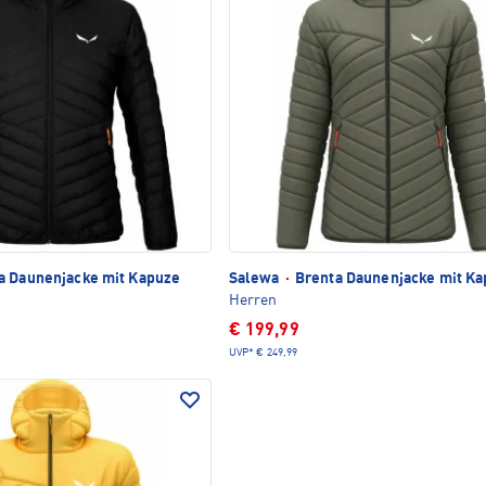
a Daunenjacke mit Kapuze
Salewa
·
Brenta Daunenjacke mit K
Herren
€ 199,99
UVP*
€ 249,99