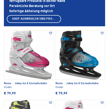
Verfügbare Produkte in deiner Nähe
Persönliche Beratung vor Ort
Sofortige Abholung möglich
SHOP AUSWÄHLEN UND PRODUKTE ANZEIGEN
Roces
·
Jokey Ice X Eislaufschuhe
Roces
·
Jokey Ice X Eislaufschuhe
Kinder
Kinder
€ 79,99
€ 79,99