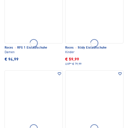
Roces
·
RFG 1 Eislaufschuhe
Roces
·
Slidy Eislaufschuhe
Damen
Kinder
€ 94,99
€ 59,99
UVP*
€ 79,99